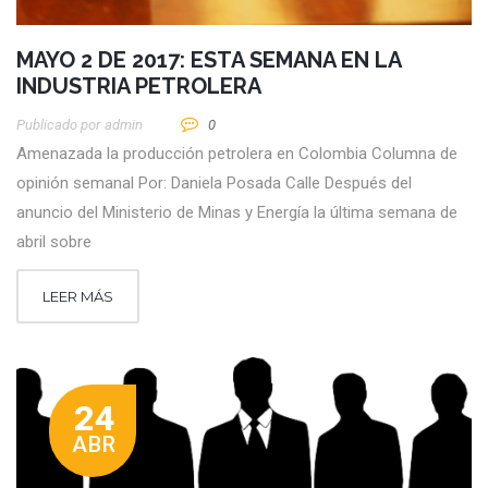
MAYO 2 DE 2017: ESTA SEMANA EN LA
INDUSTRIA PETROLERA
Publicado por
Admin
0
Amenazada la producción petrolera en Colombia Columna de
opinión semanal Por: Daniela Posada Calle Después del
anuncio del Ministerio de Minas y Energía la última semana de
abril sobre
LEER MÁS
24
ABR