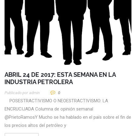
ABRIL 24 DE 2017: ESTA SEMANA EN LA
INDUSTRIA PETROLERA
Publicado por
Admin
0
POSESTRACTIVISMO O NEOESTRACTIVISMO: LA
ENCRUCIJADA Columna de opinión semanal
@PrietoRamosY Mucho se ha hablado en el país sobre el fin de
los precios altos del petróleo y