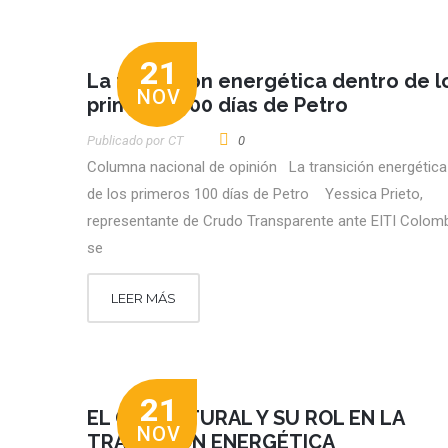
21
La transición energética dentro de l
NOV
primeros 100 días de Petro
Publicado por
CT
0
Columna nacional de opinión La transición energética
de los primeros 100 días de Petro Yessica Prieto,
representante de Crudo Transparente ante EITI Colo
se
LEER MÁS
21
EL GAS NATURAL Y SU ROL EN LA
NOV
TRANSICIÓN ENERGÉTICA