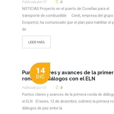
Publicado por
CT
0
NOTICIAS Proyecto en el puerto de Coveñas para el
transporte de combustible Cenit, empresa del grupo
Ecopetrol, ha comunicado que el plan para habilitar el 
de
LEER MÁS
14
Puntos claves y avances de la prime
DIC
ronda de diálogos con el ELN
Publicado por
CT
0
Puntos claves y avances de la primera ronda de diálo
el ELN El lunes, 12 de diciembre, culminó la primera r
diálogos de paz entre la