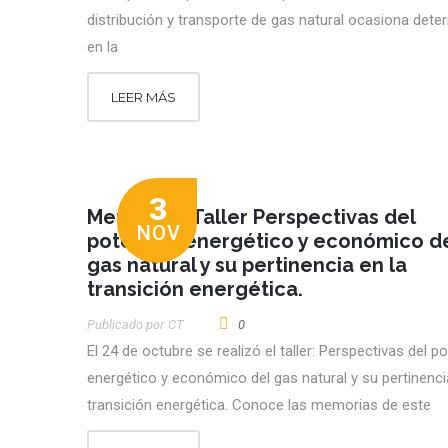
distribución y transporte de gas natural ocasiona dete
en la
LEER MÁS
3
Memorias: Taller Perspectivas del
NOV
potencial energético y económico d
gas natural y su pertinencia en la
transición energética.
Publicado por
CT
0
El 24 de octubre se realizó el taller: Perspectivas del po
energético y económico del gas natural y su pertinenci
transición energética. Conoce las memorias de este