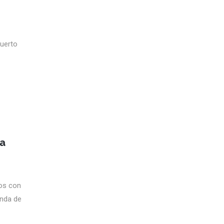
puerto
ra
gos con
onda de