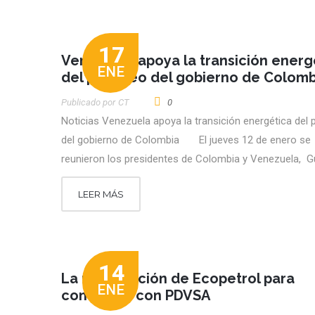
17
Venezuela apoya la transición energ
ENE
del petróleo del gobierno de Colomb
Publicado por
CT
0
Noticias Venezuela apoya la transición energética del 
del gobierno de Colombia El jueves 12 de enero se
reunieron los presidentes de Colombia y Venezuela, 
LEER MÁS
14
La negociación de Ecopetrol para
ENE
comerciar con PDVSA