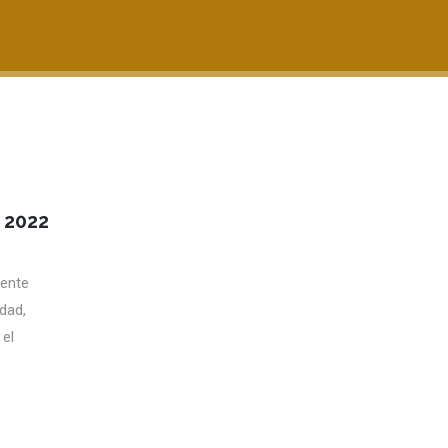
 2022
rente
dad,
 el