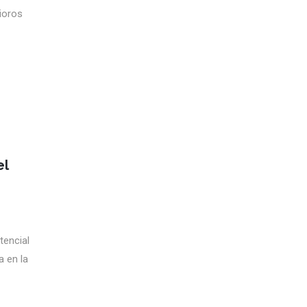
rioros
el
tencial
a en la