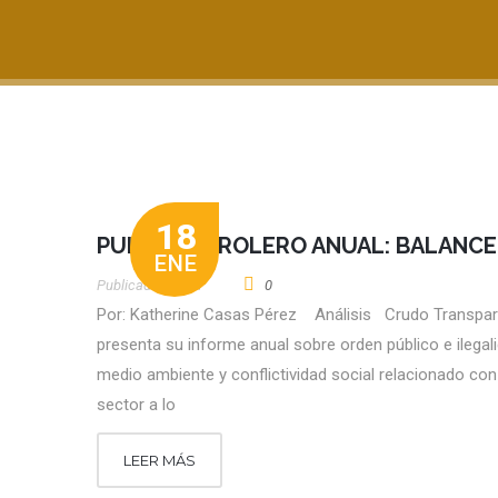
18
PULSO PETROLERO ANUAL: BALANCE
ENE
Publicado por
CT
0
Por: Katherine Casas Pérez Análisis Crudo Transpa
presenta su informe anual sobre orden público e ilegali
medio ambiente y conflictividad social relacionado con
sector a lo
LEER MÁS