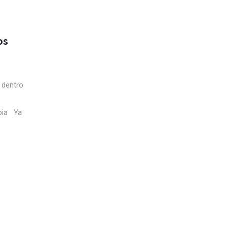
os
 dentro
mbia Ya