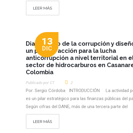
LEER MÁS
13
Diagnóstico de la corrupción y diseñ
DIC
un plan de acción para la lucha
anticorrupción a nivel territorial en e
sector de hidrocarburos en Casanare
Colombia
Publicado por
CT
2
Por: Sergio Córdoba INTRODUCCIÓN La actividad pe
es un pilar estratégico para las finanzas públicas del pa
Según cifras del DANE, más de una tercera parte del
LEER MÁS