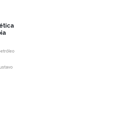
ética
ia
petróleo
Gustavo