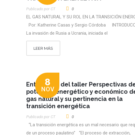
Publicado por
CT
0
EL GAS NATURAL Y SU ROL EN LA TRANSICIÓN ENE
Por: Katherine Casas y Sergio Córdoba INTRODU
La invasión de Rusia a Ucrania, iniciada el
LEER MÁS
8
Entrevistas del taller Perspectivas de
NOV
potencial energético y económico d
gas natural y su pertinencia en la
transición energética
Publicado por
CT
0
“La transición energética es un mal necesario que req
de un proceso paulatino” “El proceso de extracción,