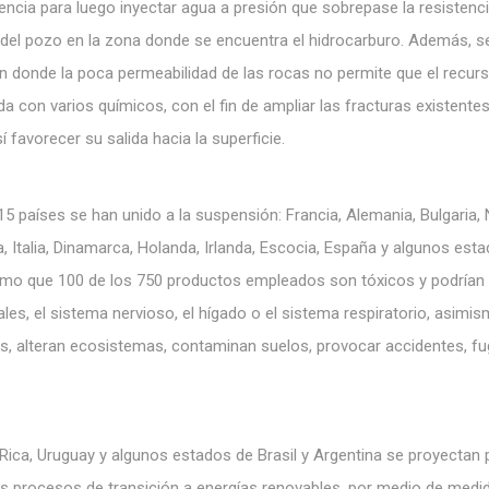
encia para luego inyectar agua a presión que sobrepase la resistenci
 del pozo en la zona donde se encuentra el hidrocarburo. Además, s
en donde la poca permeabilidad de las rocas no permite que el recur
 con varios químicos, con el fin de ampliar las fracturas existentes
favorecer su salida hacia la superficie.
5 países se han unido a la suspensión: Francia, Alemania, Bulgaria,
, Italia, Dinamarca, Holanda, Irlanda, Escocia, España y algunos est
omo que 100 de los 750 productos empleados son tóxicos y podrían 
s, el sistema nervioso, el hígado o el sistema respiratorio, asimis
s, alteran ecosistemas, contaminan suelos, provocar accidentes, fu
ica, Uruguay y algunos estados de Brasil y Argentina se proyectan 
s procesos de transición a energías renovables, por medio de medi