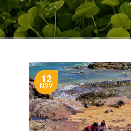
H
12
NOV