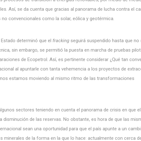
siles. Así, se da cuenta que gracias al panorama de lucha contra el c
es no convencionales como la solar, eólica y geotérmica.
e Estado determinó que el
fracking
seguirá suspendido hasta que no 
écnica, sin embargo, se permitió la puesta en marcha de pruebas pilot
araciones de Ecopetrol. Así, es pertinente considerar ¿Qué tan conv
nacional al apuntarle con tanta vehemencia a los proyectos de extrac
 nos estarnos moviendo al mismo ritmo de las transformaciones
algunos sectores teniendo en cuenta el panorama de crisis en que el
 la disminución de las reservas. No obstante, es hora de que las mi
nternacional sean una oportunidad para que el país apunte a un camb
 minerales de la forma en la que lo hace: actualmente con cerca de