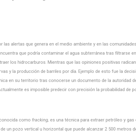
r las alertas que genera en el medio ambiente y en las comunidade
cuentra que podría contaminar el agua subterránea tras filtrarse en
traer los hidrocarburos. Mientras que las opiniones positivas radica
rvas y la producción de barriles por día. Ejemplo de esto fue la decis
ica en su territorio tras conocerse un documento de la autoridad d
Actualmente es imposible predecir con precisión la probabilidad de p
én conocida como
fracking,
es una técnica para extraer petróleo y gas 
 de un pozo vertical u horizontal que puede alcanzar 2 500 metros d