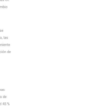
ambio
se
o, las
eniente
ción de
smas
io de
l 45 %