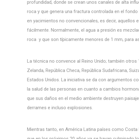
profundidad, donde se crean unos canales de alta influ
roca y que genera una fractura controlada en el fondo
en yacimientos no convencionales, es decir, aquellos 
fácilmente. Normalmente, el agua a presión es mezclada
roca y que son típicamente menores de 1 mm, para así 
La técnica no convence al Reino Unido; también otros 1
Zelanda, República Checa, República Sudafricana, Suiza
Estados Unidos. La iniciativa se da con argumentos c
la salud de las personas en cuanto a cambios hormonale
que sus daños en el medio ambiente destruyen paisaje
derrames e incluso explosiones.
Mientras tanto, en América Latina países como Costa R
que en los próximos 20 años ya se hayan culminado lo