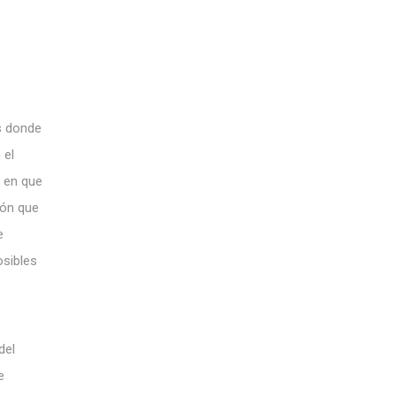
s donde
 el
n en que
ión que
e
osibles
del
e