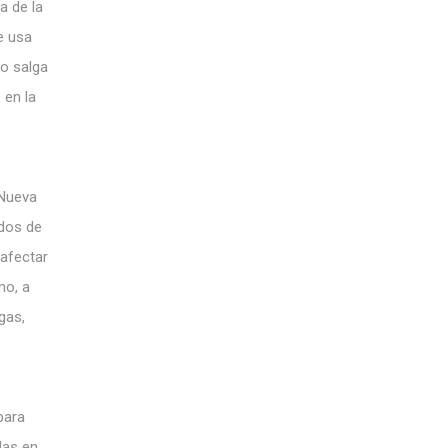
a de la
e usa
so salga
 en la
 Nueva
ados de
afectar
mo, a
gas,
para
das en