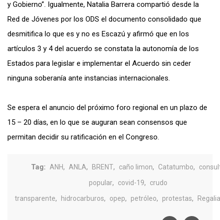
y Gobierno”. Igualmente, Natalia Barrera compartió desde la
Red de Jóvenes por los ODS el documento consolidado que
desmitifica lo que es y no es Escazú y afirmó que en los
artículos 3 y 4 del acuerdo se constata la autonomía de los
Estados para legislar e implementar el Acuerdo sin ceder
ninguna soberanía ante instancias internacionales.
Se espera el anuncio del próximo foro regional en un plazo de
15 – 20 días, en lo que se auguran sean consensos que
permitan decidir su ratificación en el Congreso.
Tag:
,
,
,
,
,
ANH
ANLA
BRENT
caño limon
Catatumbo
consul
,
,
popular
covid-19
crudo
,
,
,
,
,
transparente
hidrocarburos
opep
petróleo
protestas
Regali