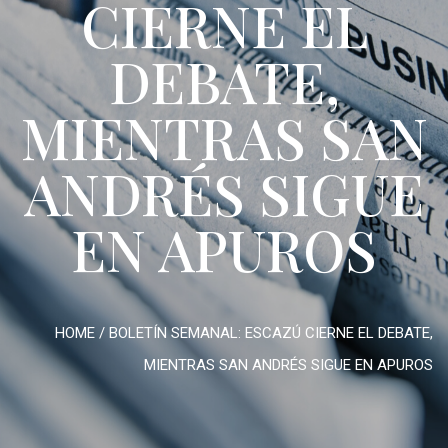
CIERNE EL
DEBATE,
MIENTRAS SAN
ANDRÉS SIGUE
EN APUROS
HOME
/
BOLETÍN SEMANAL: ESCAZÚ CIERNE EL DEBATE,
MIENTRAS SAN ANDRÉS SIGUE EN APUROS