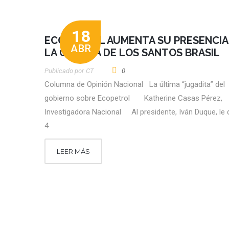
18
ECOPETROL AUMENTA SU PRESENCIA
ABR
LA CUENCA DE LOS SANTOS BRASIL
Publicado por
CT
0
Columna de Opinión Nacional La última “jugadita” del
gobierno sobre Ecopetrol Katherine Casas Pérez,
Investigadora Nacional Al presidente, Iván Duque, le
4
LEER MÁS