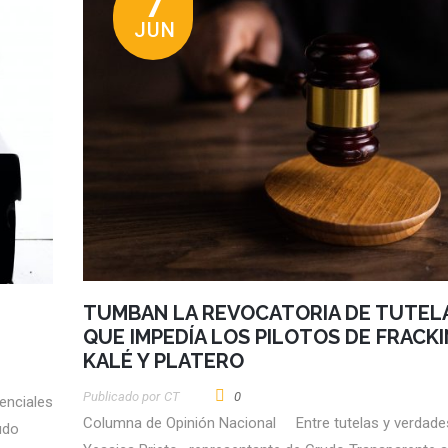
7
JUN
TUMBAN LA REVOCATORIA DE TUTEL
QUE IMPEDÍA LOS PILOTOS DE FRACK
KALÉ Y PLATERO
Publicado por
CT
0
enciales
Columna de Opinión Nacional Entre tutelas y verd
udo