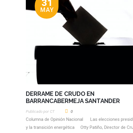
31
MAY
DERRAME DE CRUDO EN
BARRANCABERMEJA SANTANDER
Publicado por
CT
0
Columna de Opinión Nacional Las elecciones presid
y la transición energética Otty Patiño, Director de Cr