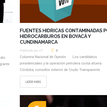
FUENTES HIDRICAS CONTAMINADAS 
HIDROCARBUROS EN BOYACÁ Y
CUNDINAMARCA
Publicado por
CT
0
Columna Nacional de Opinión Los candidatos
edio
presidenciales y la operación petrolera costa afuera
grante
Córdoba, consultor externo de Crudo Transparente
LEER MÁS