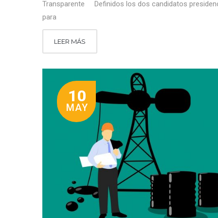
Transparente Definidos los dos candidatos presidenc
para
LEER MÁS
10
MAY