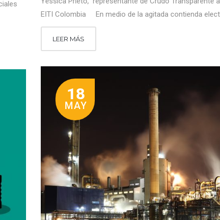
Yessica Prieto, representante de Crudo Transparente 
iales
EITI Colombia En medio de la agitada contienda elect
LEER MÁS
18
MAY