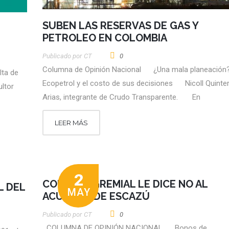
SUBEN LAS RESERVAS DE GAS Y
PETROLEO EN COLOMBIA
Publicado por
CT
0
Columna de Opinión Nacional ¿Una mala planeación
lta de
Ecopetrol y el costo de sus decisiones Nicoll Quinte
ltor
Arias, integrante de Crudo Transparente. En
LEER MÁS
2
CONSEJO GREMIAL LE DICE NO AL
L DEL
MAY
ACUERDO DE ESCAZÚ
Publicado por
CT
0
COLUMNA DE OPINIÓN NACIONAL Bonos de