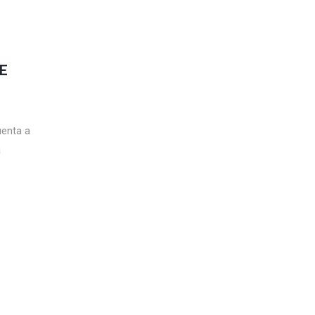
E
uenta a
a