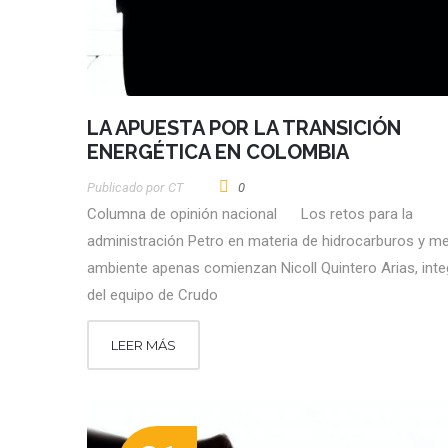
LA APUESTA POR LA TRANSICIÓN
ENERGÉTICA EN COLOMBIA
Publicado por
CT
0
Columna de opinión nacional Los retos para la
administración Petro en materia de hidrocarburos y m
ambiente apenas comienzan Nicoll Quintero Arias, inte
del equipo de Crudo
LEER MÁS