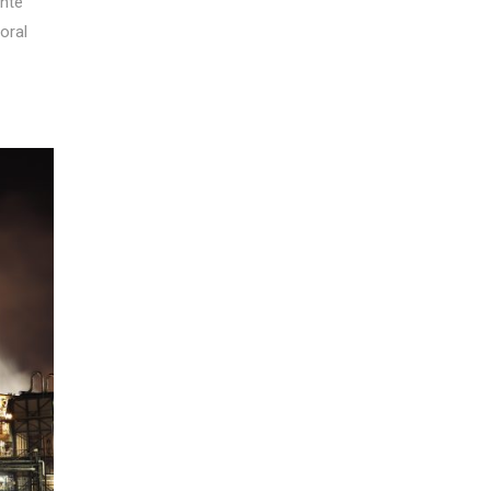
ante
oral