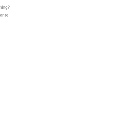
shing?
 ante