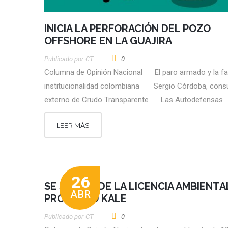
INICIA LA PERFORACIÓN DEL POZO
OFFSHORE EN LA GUAJIRA
Publicado por
CT
0
Columna de Opinión Nacional El paro armado y la fa
institucionalidad colombiana Sergio Córdoba, consu
externo de Crudo Transparente Las Autodefensas
LEER MÁS
26
SE SUSPENDE LA LICENCIA AMBIENTA
ABR
PROYECTO KALE
Publicado por
CT
0