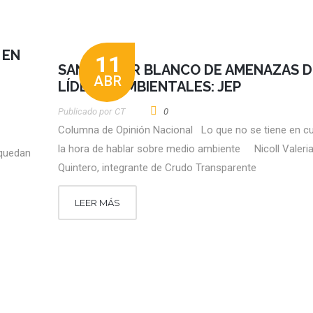
 EN
11
SANTANDER BLANCO DE AMENAZAS D
ABR
LÍDERES AMBIENTALES: JEP
Publicado por
CT
0
Columna de Opinión Nacional Lo que no se tiene en c
la hora de hablar sobre medio ambiente Nicoll Valeri
 quedan
Quintero, integrante de Crudo Transparente
LEER MÁS