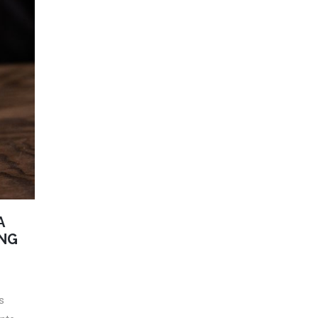
A
ING
ades