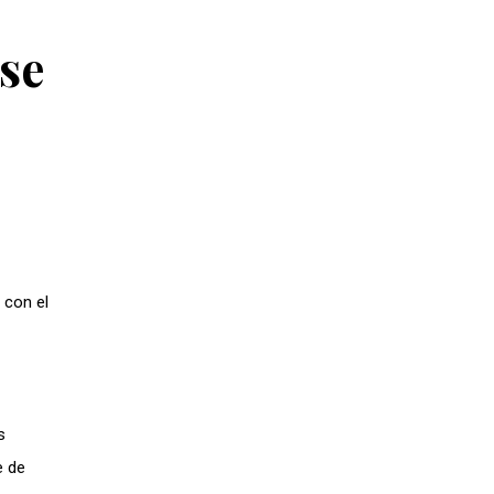
se
 con el
s
e de