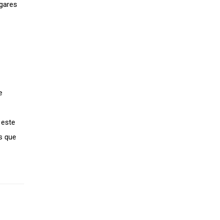
ugares
e
 este
s que