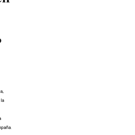
o
a,
la
a
mpaña.