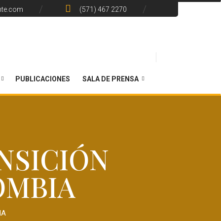
nte.com
(571) 467 2270
PUBLICACIONES
SALA DE PRENSA
NSICIÓN
OMBIA
IA