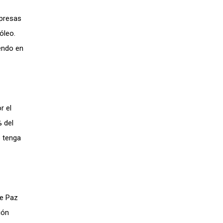
mpresas
óleo.
endo en
r el
% del
e tenga
de Paz
ión