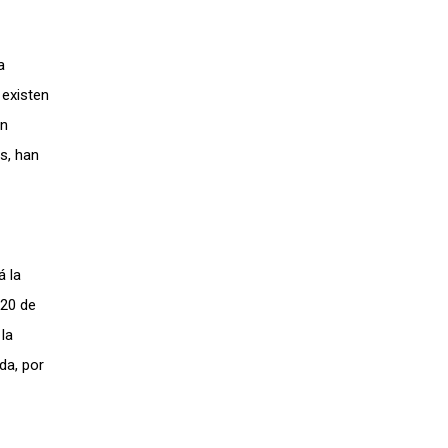
a
 existen
en
s, han
á la
 20 de
la
da, por