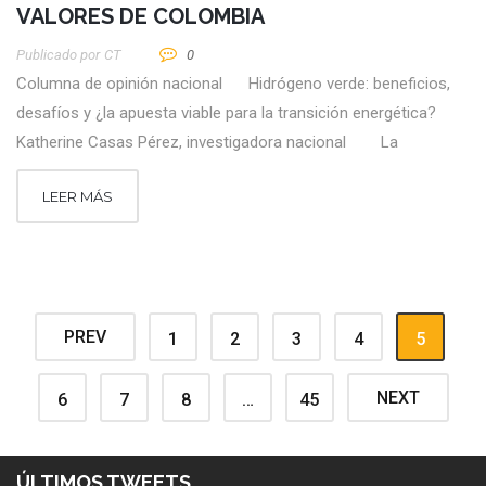
VALORES DE COLOMBIA
Publicado por
CT
0
Columna de opinión nacional Hidrógeno verde: beneficios,
desafíos y ¿la apuesta viable para la transición energética?
Katherine Casas Pérez, investigadora nacional La
LEER MÁS
PREV
1
2
3
4
5
NEXT
6
7
8
…
45
ÚLTIMOS TWEETS