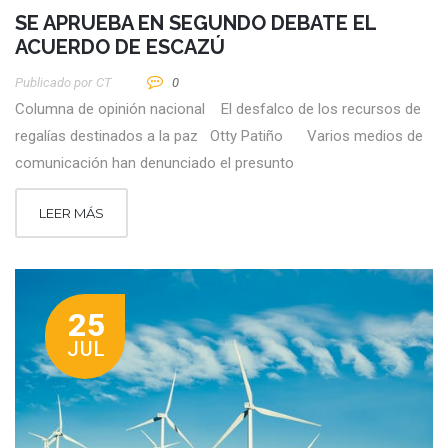
SE APRUEBA EN SEGUNDO DEBATE EL
ACUERDO DE ESCAZÚ
Publicado por
CT
0
Columna de opinión nacional El desfalco de los recursos de
regalías destinados a la paz Otty Patiño Varios medios de
comunicación han denunciado el presunto
LEER MÁS
25
JUL