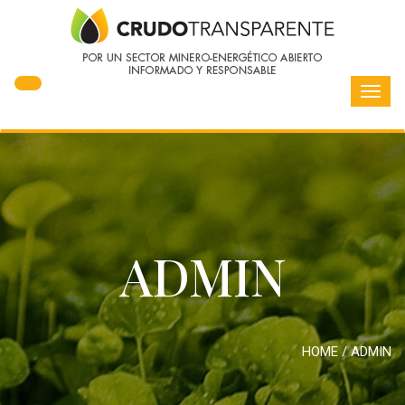
Toggl
navig
ADMIN
HOME
/
ADMIN