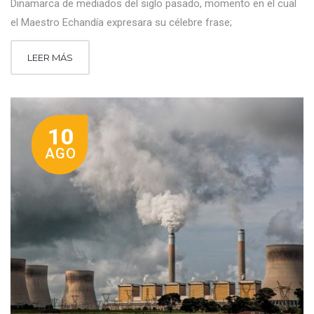
Dinamarca de mediados del siglo pasado, momento en el cual
el Maestro Echandía expresara su célebre frase;
LEER MÁS
10
AGO