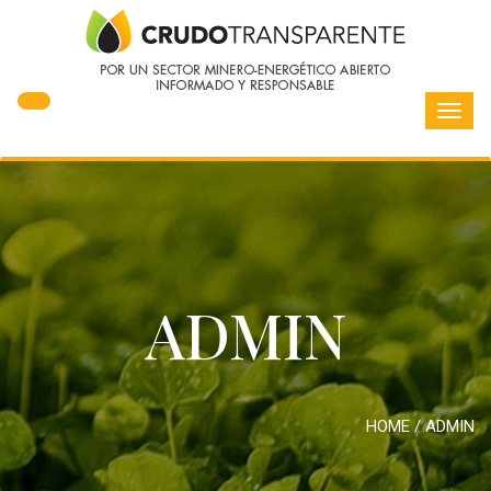
Toggl
navig
ADMIN
HOME
/
ADMIN