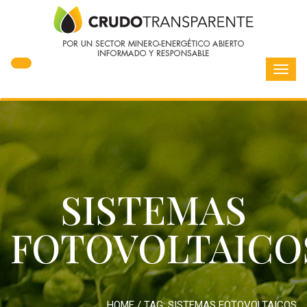
Toggl
navig
SISTEMAS
FOTOVOLTAICO
HOME
/ TAG:
SISTEMAS FOTOVOLTAICOS