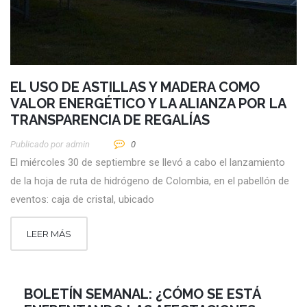
EL USO DE ASTILLAS Y MADERA COMO
VALOR ENERGÉTICO Y LA ALIANZA POR LA
TRANSPARENCIA DE REGALÍAS
Publicado por
Admin
0
El miércoles 30 de septiembre se llevó a cabo el lanzamiento
de la hoja de ruta de hidrógeno de Colombia, en el pabellón de
eventos: caja de cristal, ubicado
LEER MÁS
BOLETÍN SEMANAL: ¿CÓMO SE ESTÁ