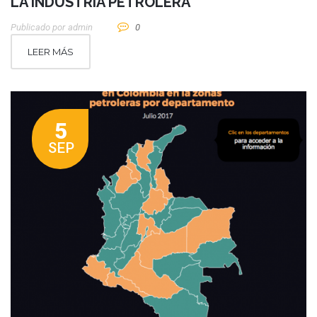
LA INDUSTRIA PETROLERA
Publicado por
Admin
0
LEER MÁS
5
SEP