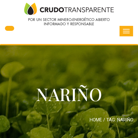
Toggl
navig
NARIÑO
HOME
/ TAG:
NARIÑO