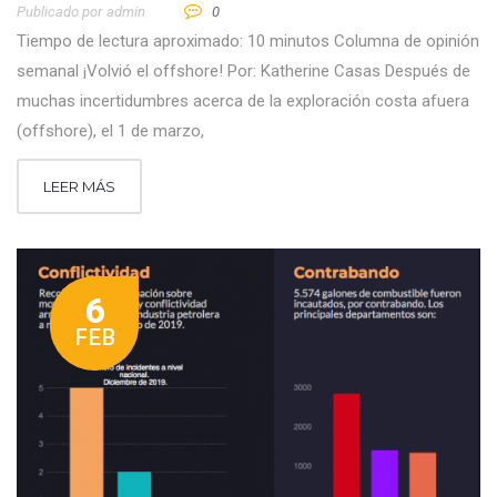
Publicado por
Admin
0
Tiempo de lectura aproximado: 10 minutos Columna de opinión
semanal ¡Volvió el offshore! Por: Katherine Casas Después de
muchas incertidumbres acerca de la exploración costa afuera
(offshore), el 1 de marzo,
LEER MÁS
6
FEB