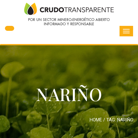
Toggl
navig
NARIÑO
HOME
/ TAG:
NARIÑO