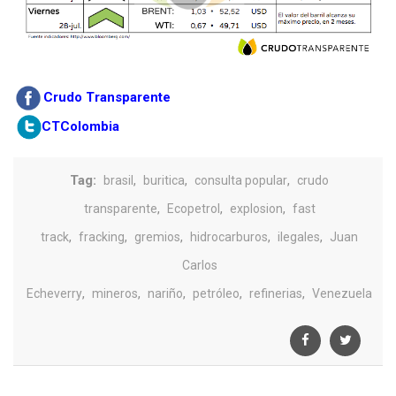
C
rudo Transparente
CTColombia
Tag:
,
,
,
brasil
buritica
consulta popular
crudo
,
,
,
transparente
Ecopetrol
explosion
fast
,
,
,
,
,
track
fracking
gremios
hidrocarburos
ilegales
Juan
Carlos
,
,
,
,
,
Echeverry
mineros
nariño
petróleo
refinerias
Venezuela