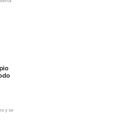
esenta
pio
iodo
l
es y se