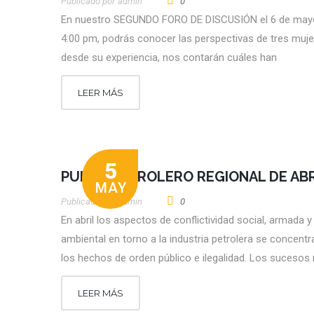
Publicado por
Admin
0
En nuestro SEGUNDO FORO DE DISCUSIÓN el 6 de mayo
4:00 pm, podrás conocer las perspectivas de tres muj
desde su experiencia, nos contarán cuáles han
LEER MÁS
5
PULSO PETROLERO REGIONAL DE ABR
MAY
Publicado por
Admin
0
En abril los aspectos de conflictividad social, armada y
ambiental en torno a la industria petrolera se concent
los hechos de orden público e ilegalidad. Los sucesos
LEER MÁS