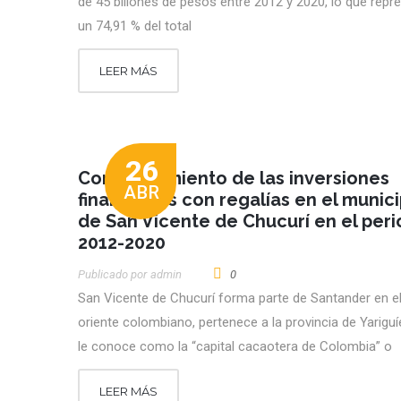
de 45 billones de pesos entre 2012 y 2020, lo que repr
un 74,91 % del total
LEER MÁS
26
Comportamiento de las inversiones
ABR
financiadas con regalías en el munici
de San Vicente de Chucurí en el per
2012-2020
Publicado por
Admin
0
San Vicente de Chucurí forma parte de Santander en e
oriente colombiano, pertenece a la provincia de Yariguí
le conoce como la “capital cacaotera de Colombia” o
LEER MÁS