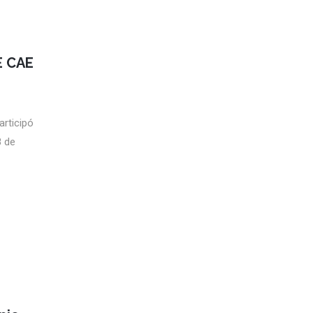
E CAE
articipó
8 de