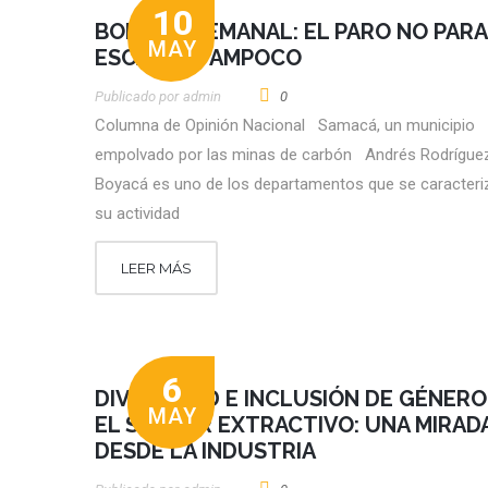
10
BOLETÍN SEMANAL: EL PARO NO PARA
MAY
ESCASEZ TAMPOCO
Publicado por
Admin
0
Columna de Opinión Nacional Samacá, un municipio
empolvado por las minas de carbón Andrés Rodrígu
Boyacá es uno de los departamentos que se caracteri
su actividad
LEER MÁS
6
DIVERSIDAD E INCLUSIÓN DE GÉNERO
MAY
EL SECTOR EXTRACTIVO: UNA MIRAD
DESDE LA INDUSTRIA