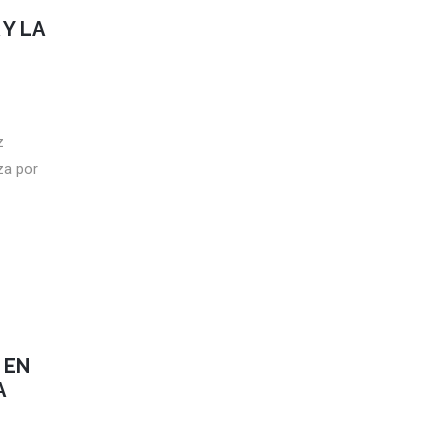
 Y LA
ez
za por
 EN
A