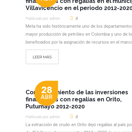
financiadas con regalías en el munici
Villavicencio en el periodo 2012-202
Publicado por
Admin
0
Meta ha sido históricamente uno de los departamento
mayor producción de petróleo en Colombia y uno de l
beneficiados por la asignación de recursos en el marc
LEER MÁS
28
Comportamiento de las inversiones
ABR
financiadas con regalías en Orito,
Putumayo 2012-2020
Publicado por
Admin
0
La extracción de crudo en Orito dejó regalías al país p