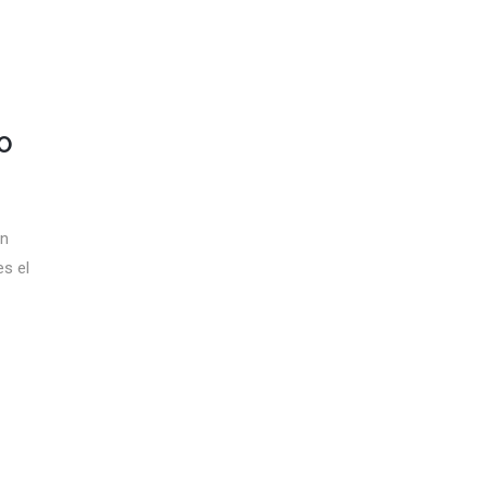
O
ón
es el