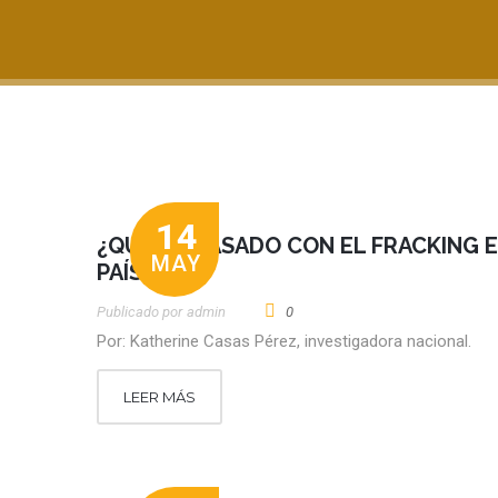
14
¿QUÉ HA PASADO CON EL FRACKING E
MAY
PAÍS?
Publicado por
Admin
0
Por: Katherine Casas Pérez, investigadora nacional.
LEER MÁS