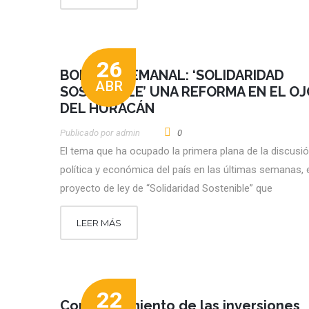
26
BOLETÍN SEMANAL: ‘SOLIDARIDAD
ABR
SOSTENIBLE’ UNA REFORMA EN EL OJ
DEL HURACÁN
Publicado por
Admin
0
El tema que ha ocupado la primera plana de la discusi
política y económica del país en las últimas semanas, 
proyecto de ley de “Solidaridad Sostenible” que
LEER MÁS
22
Comportamiento de las inversiones