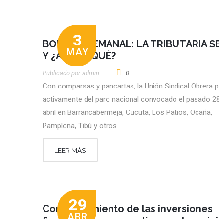
3
BOLETÍN SEMANAL: LA TRIBUTARIA S
MAY
Y ¿AHORA QUÉ?
Publicado por
Admin
0
Con comparsas y pancartas, la Unión Sindical Obrera p
activamente del paro nacional convocado el pasado 2
abril en Barrancabermeja, Cúcuta, Los Patios, Ocaña,
Pamplona, Tibú y otros
LEER MÁS
29
Comportamiento de las inversiones
ABR