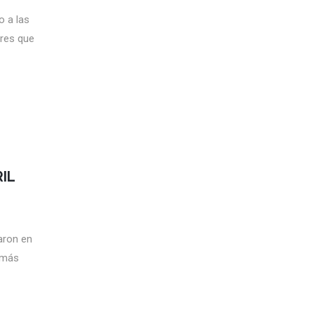
 a las
eres que
IL
raron en
 más