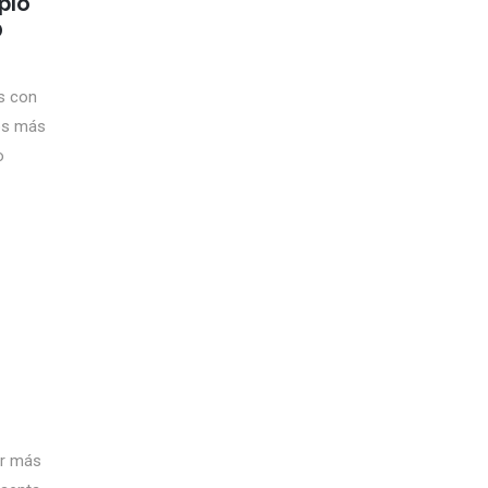
pio
0
s con
os más
o
or más