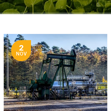
2
NOV