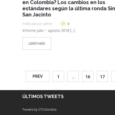
en Colombia? Los cambios en los
estándares según la última ronda Sin
San Jacinto
Publicado por
Admin
0
Informe julio – agosto 2018 […]
LEER MÁS
PREV
1
…
16
17
ÚLTIMOS TWEETS
Tweets by CTColombia