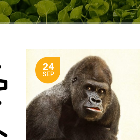
24
SEP