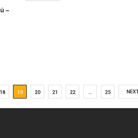
ú –
NEX
18
19
20
21
22
…
25