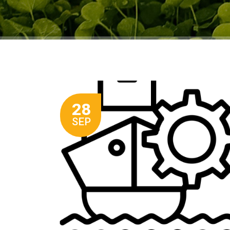
28
SEP