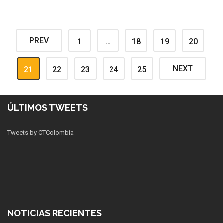
PREV
1
…
18
19
20
NEXT
21
22
23
24
25
ÚLTIMOS TWEETS
Tweets by CTColombia
NOTICIAS RECIENTES