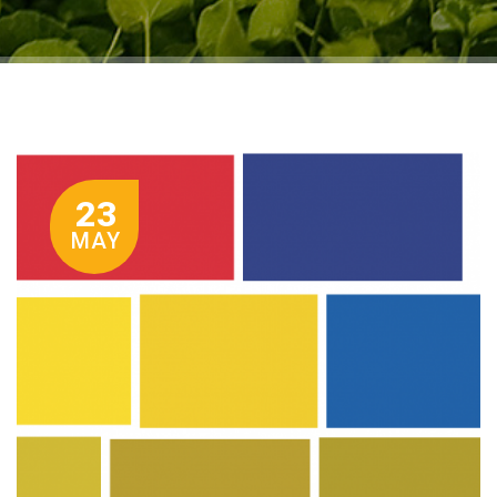
23
MAY