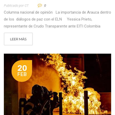
Publicado por
CT
0
Columna nacional de opinión La importancia de Arauca dentro
de los diálogos de paz con el ELN Yessica Prieto,
representante de Crudo Transparente ante EITI Colombia
LEER MÁS
20
FEB