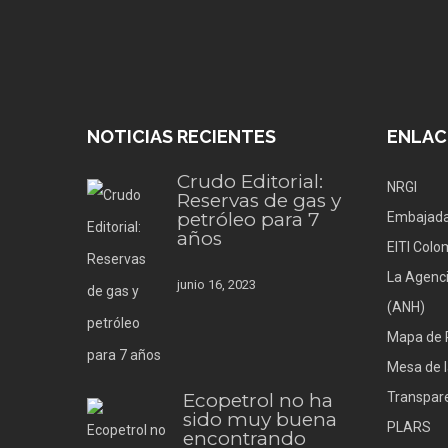
NOTICIAS RECIENTES
ENLAC
Crudo Editorial:
NRGI
Reservas de gas y
petróleo para 7
Embajada
años
EITI Colo
La Agenci
junio 16, 2023
(ANH)
Mapa de 
Mesa de l
Ecopetrol no ha
Transpare
sido muy buena
PLARS
encontrando