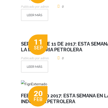
Publicado por
Admin
0
LEER MÁS
11
SEPTIEMBRE 11 DE 2017: ESTA SEMAN
SEP
LA INDUSTRIA PETROLERA
Publicado por
Admin
0
LEER MÁS
20
FEBRERO 20 2017: ESTA SEMANA EN L
FEB
INDUSTRIA PETROLERA