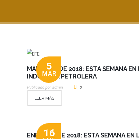
5
MARZO 05 DE 2018: ESTA SEMANA EN 
MAR
INDUSTRIA PETROLERA
Publicado por
Admin
0
LEER MÁS
16
ENERO 15 DE 2018: ESTA SEMANA EN 