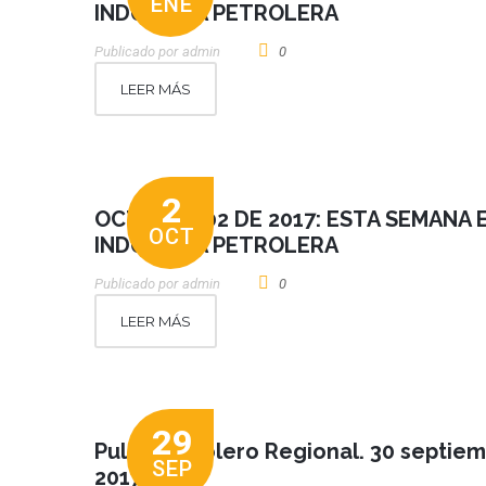
ENE
INDUSTRIA PETROLERA
Publicado por
Admin
0
LEER MÁS
2
OCTUBRE 02 DE 2017: ESTA SEMANA 
OCT
INDUSTRIA PETROLERA
Publicado por
Admin
0
LEER MÁS
29
Pulso Petrolero Regional. 30 septie
SEP
2017