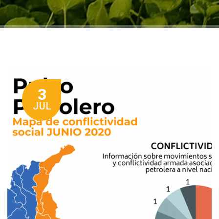
3
JUL