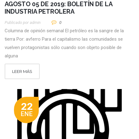
AGOSTO 05 DE 2019: BOLETÍN DE LA
INDUSTRIA PETROLERA
Publicado por
Admin
0
Columna de opinión semanal El petróleo es la sangre de la
tierra Por: avferro Para el capitalismo las comunidades se
vuelven protagonistas sólo cuando son objeto posible de
alguna
LEER MÁS
22
ENE