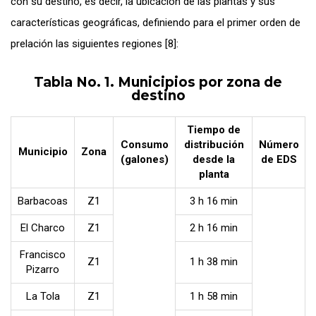
con su destino, es decir, la ubicación de las plantas y sus
características geográficas, definiendo para el primer orden de
prelación las siguientes regiones [8]:
Tabla No. 1. Municipios por zona de
destino
Tiempo de
Consumo
distribución
Número
Municipio
Zona
(galones)
desde la
de EDS
planta
Barbacoas
Z1
3 h 16 min
El Charco
Z1
2 h 16 min
Francisco
Z1
1 h 38 min
Pizarro
La Tola
Z1
1 h 58 min