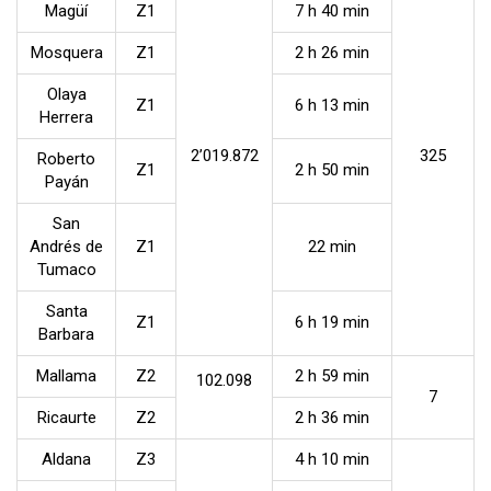
Magüí
Z1
7 h 40 min
Mosquera
Z1
2 h 26 min
Olaya
Z1
6 h 13 min
Herrera
2’019.872
325
Roberto
Z1
2 h 50 min
Payán
San
Andrés de
Z1
22 min
Tumaco
Santa
Z1
6 h 19 min
Barbara
Mallama
Z2
2 h 59 min
102.098
7
Ricaurte
Z2
2 h 36 min
Aldana
Z3
4 h 10 min