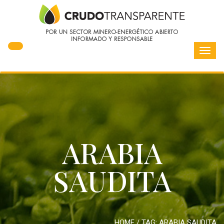
Toggl
navig
ARABIA
SAUDITA
HOME
/ TAG:
ARABIA SAUDITA