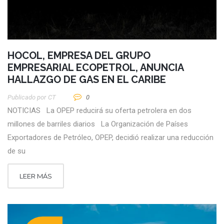
HOCOL, EMPRESA DEL GRUPO
EMPRESARIAL ECOPETROL, ANUNCIA
HALLAZGO DE GAS EN EL CARIBE
Publicado por
CT
0
NOTICIAS La OPEP reducirá su oferta petrolera en dos
millones de barriles diarios La Organización de Países
Exportadores de Petróleo, OPEP, decidió realizar una reducción
de su
LEER MÁS