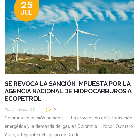
25
JUL
SE REVOCA LA SANCIÓN IMPUESTA POR LA
AGENCIA NACIONAL DE HIDROCARBUROS A
ECOPETROL
Publicado por
CT
0
Columna de opinión nacional La proyección de la transición
energética y la demanda del gas en Colombia Nicoll Quintero
Arias, integrante del equipo de Crudo