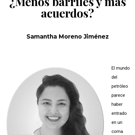
¿Menos barriles y más
acuerdos?
Samantha Moreno Jiménez
El mundo
del
petróleo
parece
haber
entrado
en un
coma.