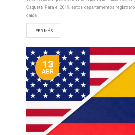
Caquetá. Para el 2019, estos departamentos registrar
caída
LEER MÁS
13
ABR