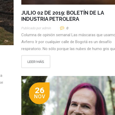
JULIO 02 DE 2019: BOLETÍN DE LA
INDUSTRIA PETROLERA
Publicado por
Admin
0
Columna de opinión semanal Las máscaras que usamo
Avferro Ir por cualquier calle de Bogotá es un desafío
respiratorio. No sólo porque las nubes de humo gris qu
LEER MÁS
la
se
26
NOV