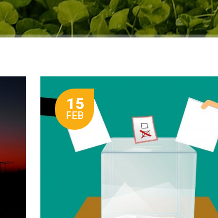
15
FEB