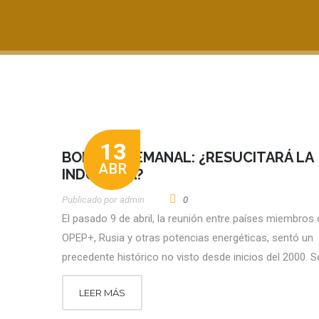
13
BOLETÍN SEMANAL: ¿RESUCITARÁ LA
ABR
INDUSTRIA?
Publicado por
Admin
0
El pasado 9 de abril, la reunión entre países miembros 
OPEP+, Rusia y otras potencias energéticas, sentó un
precedente histórico no visto desde inicios del 2000. S
LEER MÁS