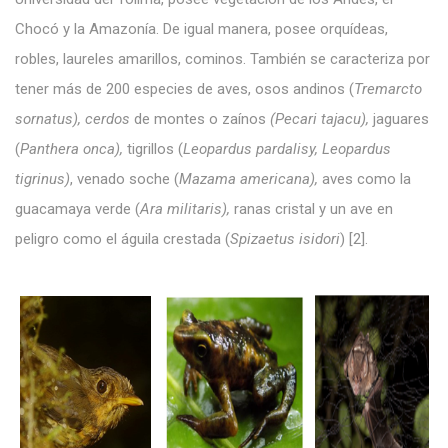
Chocó y la Amazonía. De igual manera, posee orquídeas,
robles, laureles amarillos, cominos. También se caracteriza por
tener más de 200 especies de aves, osos andinos (
Tremarcto
sornatus), cerdos
de montes o zaínos
(Pecari tajacu),
jaguares
(
Panthera onca),
tigrillos (
Leopardus pardalisy, Leopardus
tigrinus)
, venado soche (
Mazama americana),
aves como la
guacamaya verde (
Ara militaris),
ranas cristal y un ave en
peligro como el águila crestada (
Spizaetus isidori
) [2].