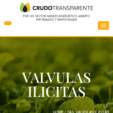
Toggl
navig
VALVULAS
ILICITAS
HOME
/ TAG:
VALVULAS ILICITAS