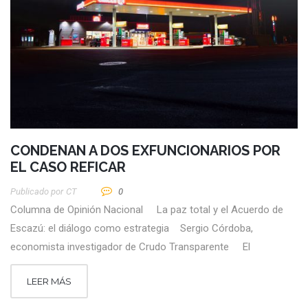
CONDENAN A DOS EXFUNCIONARIOS POR
EL CASO REFICAR
Publicado por
CT
0
Columna de Opinión Nacional La paz total y el Acuerdo de
Escazú: el diálogo como estrategia Sergio Córdoba,
economista investigador de Crudo Transparente El
LEER MÁS