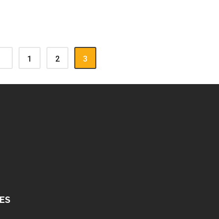
1
2
3
ES