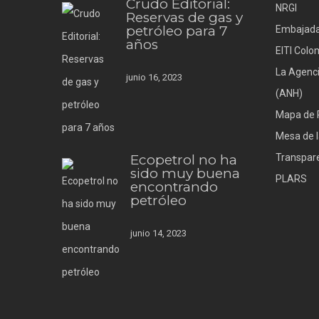
Crudo Editorial:
NRGI
Reservas de gas y
petróleo para 7
Embajada
años
EITI Colo
La Agenci
junio 16, 2023
(ANH)
Mapa de 
Mesa de l
Ecopetrol no ha
Transpare
sido muy buena
PLARS
encontrando
petróleo
junio 14, 2023