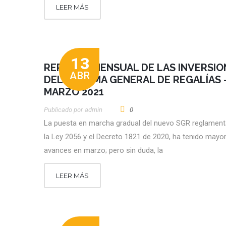
LEER MÁS
13
REPORTE MENSUAL DE LAS INVERSIO
ABR
DEL SISTEMA GENERAL DE REGALÍAS 
MARZO 2021
Publicado por
Admin
0
La puesta en marcha gradual del nuevo SGR reglamen
la Ley 2056 y el Decreto 1821 de 2020, ha tenido mayo
avances en marzo; pero sin duda, la
LEER MÁS