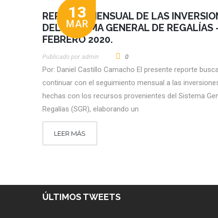
13
REPORTE MENSUAL DE LAS INVERSIO
MAR
DEL SISTEMA GENERAL DE REGALÍAS 
FEBRERO 2020.
Publicado por
Admin
0
Por: Daniel Castillo Camacho El presente reporte busc
continuar con el seguimiento mensual a las inversione
hechas con los recursos provenientes del Sistema Gen
Regalías (SGR), elaborando un
LEER MÁS
ÚLTIMOS TWEETS