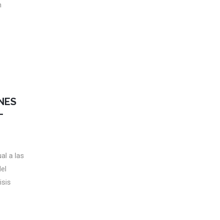
n
NES
–
al a las
el
isis