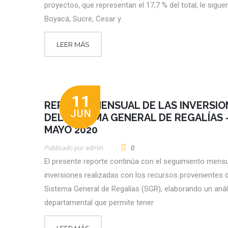
proyectos, que representan el 17,7 % del total, le sigue
Boyacá, Sucre, Cesar y
LEER MÁS
11
REPORTE MENSUAL DE LAS INVERSIO
JUN
DEL SISTEMA GENERAL DE REGALÍAS 
MAYO 2020
Publicado por
Admin
0
El presente reporte continúa con el seguimiento mensu
inversiones realizadas con los recursos provenientes d
Sistema General de Regalías (SGR), elaborando un anál
departamental que permite tener