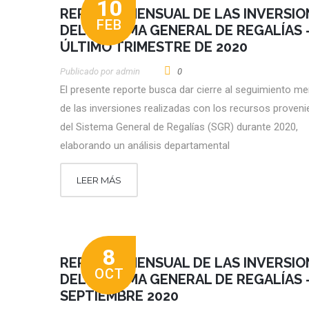
10
REPORTE MENSUAL DE LAS INVERSIO
FEB
DEL SISTEMA GENERAL DE REGALÍAS 
ÚLTIMO TRIMESTRE DE 2020
Publicado por
Admin
0
El presente reporte busca dar cierre al seguimiento m
de las inversiones realizadas con los recursos proveni
del Sistema General de Regalías (SGR) durante 2020,
elaborando un análisis departamental
LEER MÁS
8
REPORTE MENSUAL DE LAS INVERSIO
OCT
DEL SISTEMA GENERAL DE REGALÍAS 
SEPTIEMBRE 2020