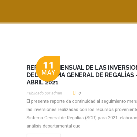
11
REPORTE MENSUAL DE LAS INVERSIO
MAY
DEL SISTEMA GENERAL DE REGALÍAS 
ABRIL 2021
Publicado por
Admin
0
El presente reporte da continuidad al seguimiento men
las inversiones realizadas con los recursos provenient
Sistema General de Regalías (SGR) para 2021, elabora
análisis departamental que