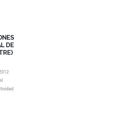
IONES
L DE
TRE)
 2012
el
tividad