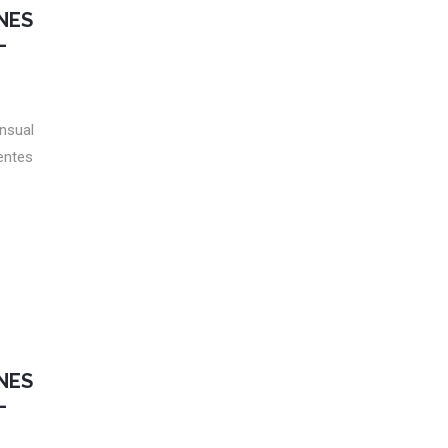
NES
–
ensual
entes
NES
–