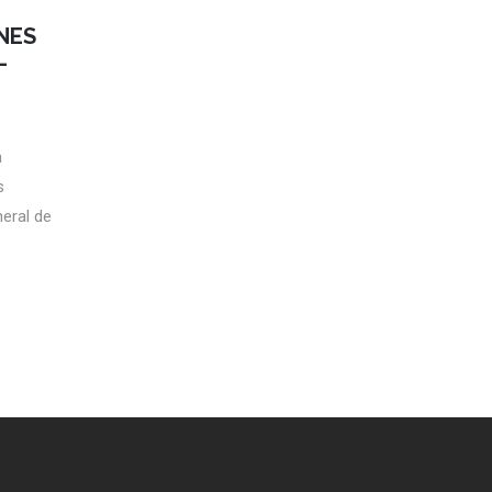
NES
–
a
s
eral de