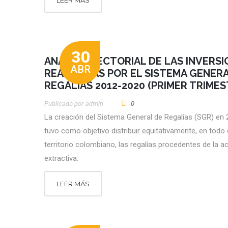
LEER MÁS
30
ANÁLISIS SECTORIAL DE LAS INVERS
ABR
REALIZADAS POR EL SISTEMA GENERA
REGALÍAS 2012-2020 (PRIMER TRIMES
Publicado por
Admin
0
La creación del Sistema General de Regalías (SGR) en
tuvo como objetivo distribuir equitativamente, en todo 
territorio colombiano, las regalías procedentes de la ac
extractiva.
LEER MÁS