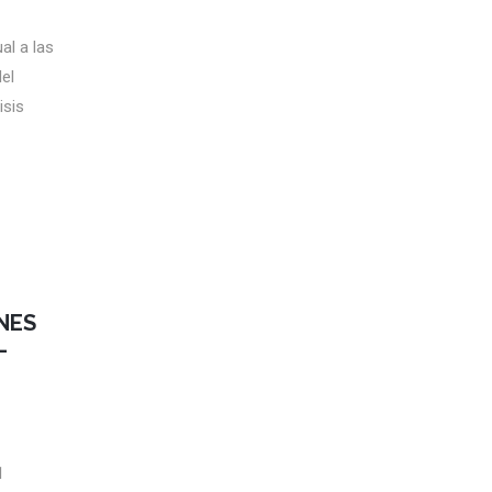
al a las
el
isis
NES
–
1