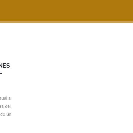
NES
–
sual a
es del
ndo un