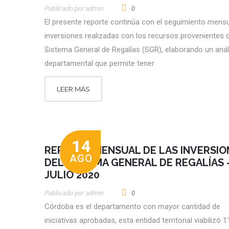
Publicado por
Admin
0
El presente reporte continúa con el seguimiento mensu
inversiones realizadas con los recursos provenientes d
Sistema General de Regalías (SGR), elaborando un anál
departamental que permite tener
LEER MÁS
14
REPORTE MENSUAL DE LAS INVERSIO
AGO
DEL SISTEMA GENERAL DE REGALÍAS 
JULIO 2020
Publicado por
Admin
0
Córdoba es el departamento con mayor cantidad de
iniciativas aprobadas, esta entidad territorial viabilizó 1