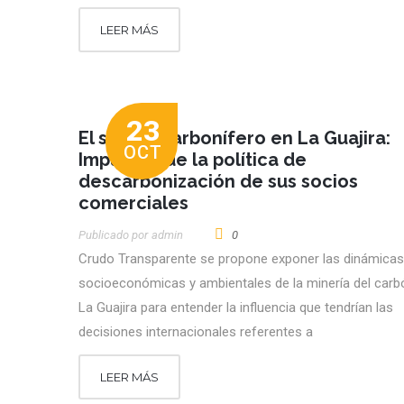
LEER MÁS
23
El sector carbonífero en La Guajira:
OCT
Impactos de la política de
descarbonización de sus socios
comerciales
Publicado por
Admin
0
Crudo Transparente se propone exponer las dinámicas
socioeconómicas y ambientales de la minería del carb
La Guajira para entender la influencia que tendrían las
decisiones internacionales referentes a
LEER MÁS