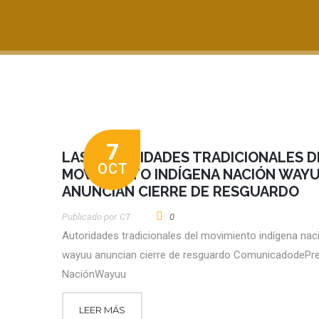
7
LAS AUTORIDADES TRADICIONALES D
OCT
MOVIMIENTO INDÍGENA NACIÓN WAY
ANUNCIAN CIERRE DE RESGUARDO
Publicado por
CT
0
Autoridades tradicionales del movimiento indígena nac
wayuu anuncian cierre de resguardo ComunicadodePr
NaciónWayuu
LEER MÁS