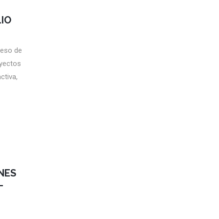
IO
reso de
oyectos
ctiva,
NES
–