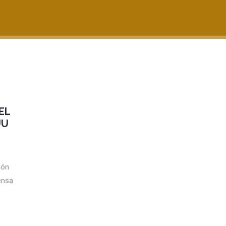
EL
UU
ión
ensa