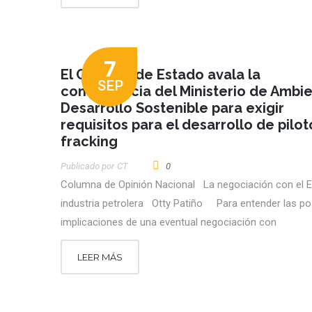
7
El Consejo de Estado avala la
SEP
competencia del Ministerio de Ambie
Desarrollo Sostenible para exigir
requisitos para el desarrollo de pilo
fracking
Publicado por
CT
0
Columna de Opinión Nacional La negociación con el E
industria petrolera Otty Patiño Para entender las po
implicaciones de una eventual negociación con
LEER MÁS