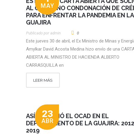
ESTA ES LA CARTA ABIERTA QUE SOLI
MAY
AL GOBIERNO CONDONACIÓN DE CRÉ
PARA ENFRENTAR LA PANDEMIA EN LA
GUAJIRA
Publicado por
Admin
0
Este jueves 30 de abril, el Ex Ministro de Minas y Energí
Amylkar David Acosta Medina hizo envío de una CART
ABIERTA AL MINISTRO DE HACIENDA ALBERTO
CARRASQUILLA en
LEER MÁS
23
ASÍ SE MOVIÓ EL OCAD EN EL
ABR
DEPARTAMENTO DE LA GUAJIRA: 2012
2019