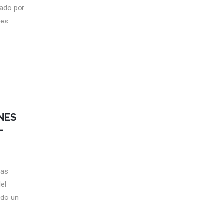
tado por
res
NES
–
las
el
ndo un