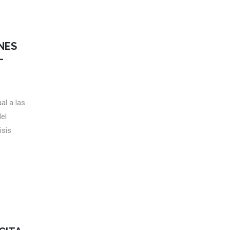
NES
–
al a las
el
isis