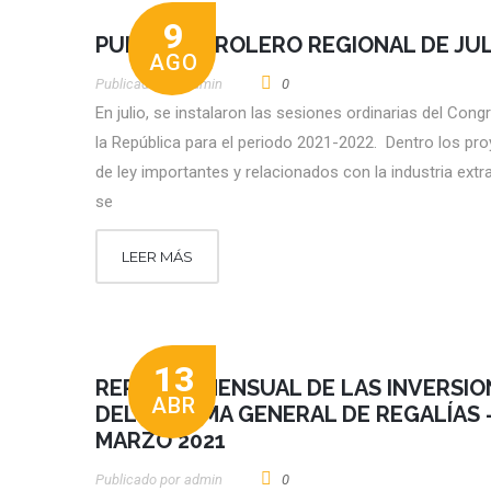
9
PULSO PETROLERO REGIONAL DE JUL
AGO
Publicado por
Admin
0
En julio, se instalaron las sesiones ordinarias del Cong
la República para el periodo 2021-2022. Dentro los pr
de ley importantes y relacionados con la industria extra
se
LEER MÁS
13
REPORTE MENSUAL DE LAS INVERSIO
ABR
DEL SISTEMA GENERAL DE REGALÍAS 
MARZO 2021
Publicado por
Admin
0