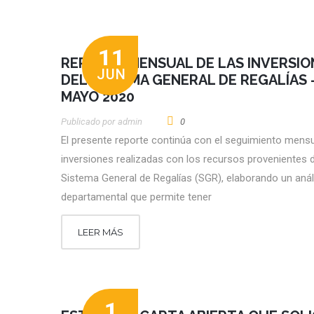
11
REPORTE MENSUAL DE LAS INVERSIO
JUN
DEL SISTEMA GENERAL DE REGALÍAS 
MAYO 2020
Publicado por
Admin
0
El presente reporte continúa con el seguimiento mensu
inversiones realizadas con los recursos provenientes d
Sistema General de Regalías (SGR), elaborando un anál
departamental que permite tener
LEER MÁS
1