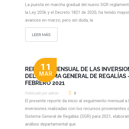
La puesta en marcha gradual del nuevo SGR reglamen
la Ley 2056 y el Decreto 1821 de 2020, ha tenido mayo
avances en marzo; pero sin duda, la
LEER MÁS
11
REPORTE MENSUAL DE LAS INVERSIO
MAR
DEL SISTEMA GENERAL DE REGALÍAS 
FEBRERO 2021
Publicado por
Admin
0
El presente reporte da inicio al seguimiento mensual a 
inversiones realizadas con los recursos provenientes d
Sistema General de Regalías (SGR) para 2021, elabora
análisis departamental que