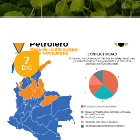
7
DIC