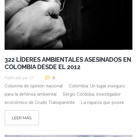
322 LÍDERES AMBIENTALES ASESINADOS EN
COLOMBIA DESDE EL 2012
Publicado por
CT
0
Columna de opinión nacional Colombia: Un lugar inseguro
para la defensa ambiental Sergio Córdoba, investigador
económico de Crudo Transparente La riqueza que posee
LEER MÁS