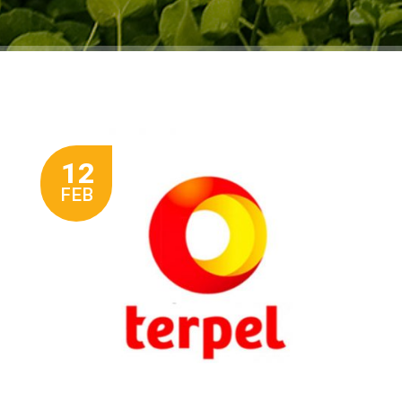
12
FEB