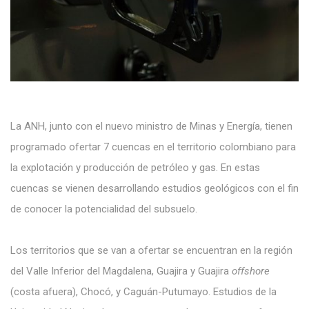
La ANH, junto con el nuevo ministro de Minas y Energía, tienen
programado ofertar 7 cuencas en el territorio colombiano para
la explotación y producción de petróleo y gas. En estas
cuencas se vienen desarrollando estudios geológicos con el fin
de conocer la potencialidad del subsuelo.
Los territorios que se van a ofertar se encuentran en la región
del Valle Inferior del Magdalena, Guajira y Guajira
offshore
(costa afuera), Chocó, y Caguán-Putumayo. Estudios de la