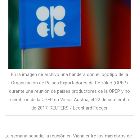
En la imagen de archivo una bandera con el logotipo de la
Organización de Países Exportadores de Petróleo (OPEP)
durante una reunión de países productores de la OPEP y no
miembros de la OPEP en Viena, Austria, el 22 de septiembre
de 2017. REUTERS / Leonhard Foeger
La semana pasada, la reunión en Viena entre los miembros de