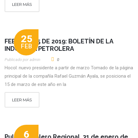
LEER MÁS
25
FEBRERO 25 DE 2019: BOLETÍN DE LA
FEB
INDUSTRIA PETROLERA
Publicado por
Admin
0
Hocol: nuevo presidente a partir de marzo Tomado de la página
principal de la compañía Rafael Guzmán Ayala, se posiciona el
15 de marzo de este año en la
LEER MÁS
6
Pulso Petrolero Regional. 31 de enero de