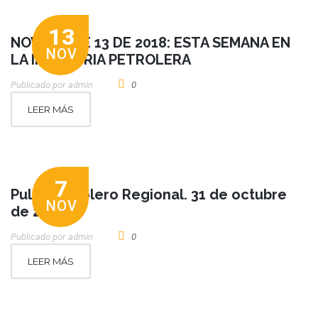
13
NOVIEMBRE 13 DE 2018: ESTA SEMANA EN
NOV
LA INDUSTRIA PETROLERA
Publicado por
Admin
0
LEER MÁS
7
Pulso Petrolero Regional. 31 de octubre
NOV
de 2018
Publicado por
Admin
0
LEER MÁS