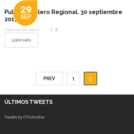
29
Pulso Petrolero Regional. 30 septiembre
SEP
2017
Publicado por
Admin
0
LEER MÁS
PREV
1
2
ÚLTIMOS TWEETS
Tweets by CTColombia