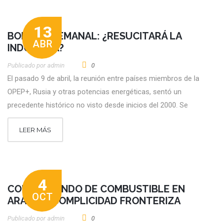
13
BOLETÍN SEMANAL: ¿RESUCITARÁ LA
ABR
INDUSTRIA?
Publicado por
Admin
0
El pasado 9 de abril, la reunión entre países miembros de la
OPEP+, Rusia y otras potencias energéticas, sentó un
precedente histórico no visto desde inicios del 2000. Se
LEER MÁS
4
CONTRABANDO DE COMBUSTIBLE EN
OCT
ARAUCA: COMPLICIDAD FRONTERIZA
Publicado por
Admin
0