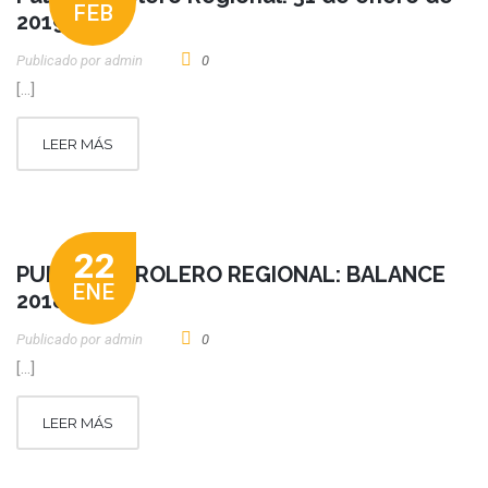
FEB
2019
Publicado por
Admin
0
[…]
LEER MÁS
22
PULSO PETROLERO REGIONAL: BALANCE
ENE
2018
Publicado por
Admin
0
[…]
LEER MÁS