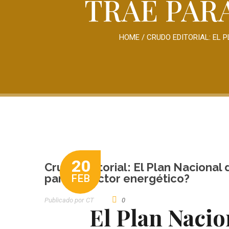
TRAE PAR
HOME
/
CRUDO EDITORIAL: EL 
20
Crudo Editorial: El Plan Nacional
para el sector energético?
FEB
Publicado por
CT
0
El Plan Nacio