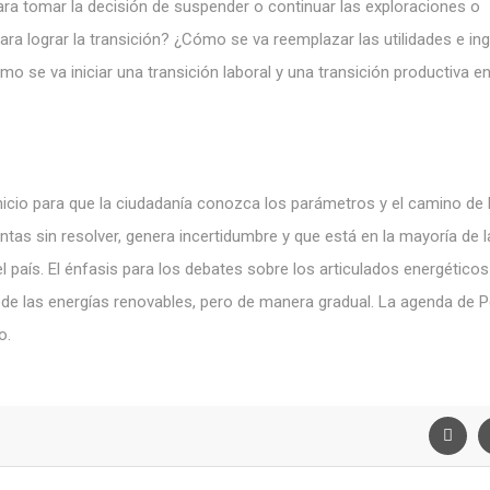
para tomar la decisión de suspender o continuar las exploraciones o
ara lograr la transición? ¿Cómo se va reemplazar las utilidades e in
o se va iniciar una transición laboral y una transición productiva e
inicio para que la ciudadanía conozca los parámetros y el camino de 
tas sin resolver, genera incertidumbre y que está en la mayoría de l
l país. El énfasis para los debates sobre los articulados energético
 de las energías renovables, pero de manera gradual. La agenda de P
o.