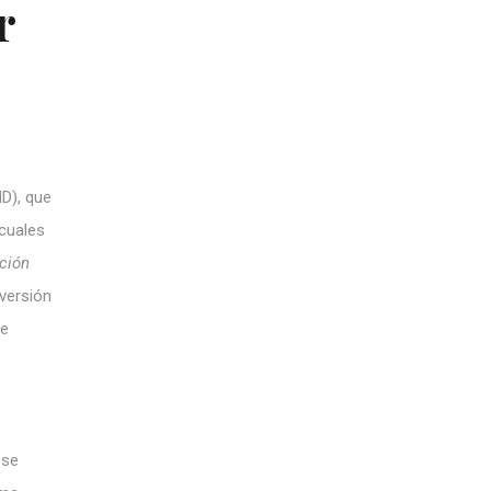
r
D), que
cuales
ación
versión
de
 se