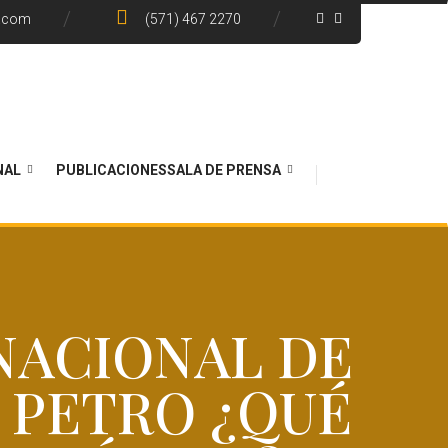
e.com
(571) 467 2270
NAL
PUBLICACIONES
SALA DE PRENSA
 NACIONAL DE
 PETRO ¿QUÉ