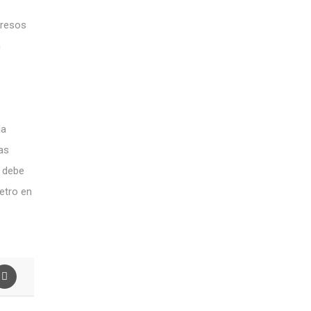
gresos
n
la
as
s debe
etro en