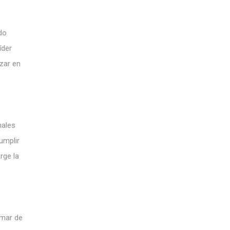
do
íder
nzar en
nales
umplir
rge la
rmar de