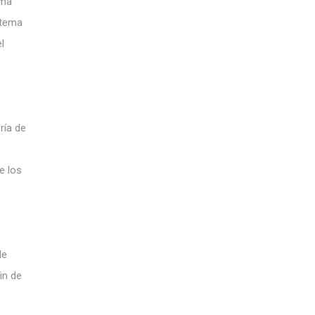
ema
 tema
l
ría de
e los
de
in de