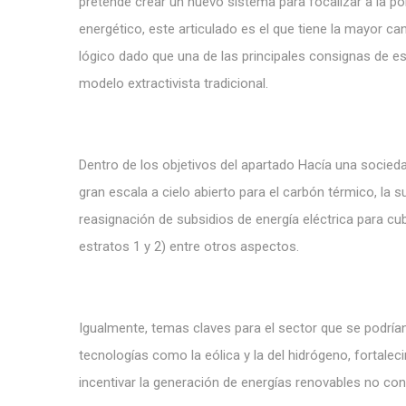
pretende crear un nuevo sistema para focalizar a la po
energético, este articulado es el que tiene la mayor c
lógico dado que una de las principales consignas de es
modelo extractivista tradicional.
Dentro de los objetivos del apartado Hacía una sociedad 
gran escala a cielo abierto para el carbón térmico, la s
reasignación de subsidios de energía eléctrica para cu
estratos 1 y 2) entre otros aspectos.
Igualmente, temas claves para el sector que se podrían
tecnologías como la eólica y la del hidrógeno, fortale
incentivar la generación de energías renovables no co