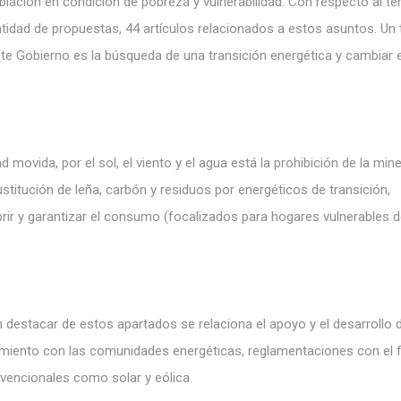
blación en condición de pobreza y vulnerabilidad. Con respecto al t
antidad de propuestas, 44 artículos relacionados a estos asuntos. Un
te Gobierno es la búsqueda de una transición energética y cambiar e
movida, por el sol, el viento y el agua está la prohibición de la mine
ustitución de leña, carbón y residuos por energéticos de transición,
brir y garantizar el consumo (focalizados para hogares vulnerables d
 destacar de estos apartados se relaciona el apoyo y el desarrollo 
cimiento con las comunidades energéticas, reglamentaciones con el f
nvencionales como solar y eólica.