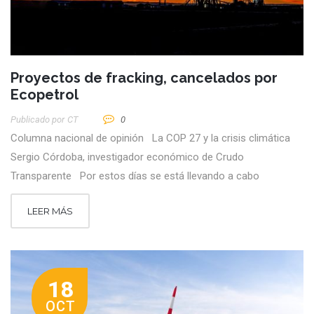
Proyectos de fracking, cancelados por
Ecopetrol
Publicado por
CT
0
Columna nacional de opinión La COP 27 y la crisis climática
Sergio Córdoba, investigador económico de Crudo
Transparente Por estos días se está llevando a cabo
LEER MÁS
18
OCT