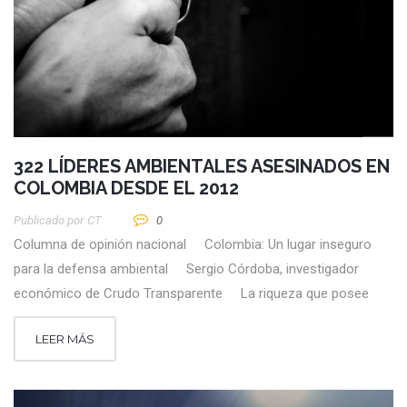
322 LÍDERES AMBIENTALES ASESINADOS EN
COLOMBIA DESDE EL 2012
Publicado por
CT
0
Columna de opinión nacional Colombia: Un lugar inseguro
para la defensa ambiental Sergio Córdoba, investigador
económico de Crudo Transparente La riqueza que posee
LEER MÁS