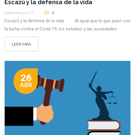
Escazú y la defensa de la vida
Publicado por
CT
0
Escazú y la defensa de la vida Al igual que lo que pasó con
la lucha contra el Covid 19, los estados y las sociedades
LEER MÁS
26
ABR