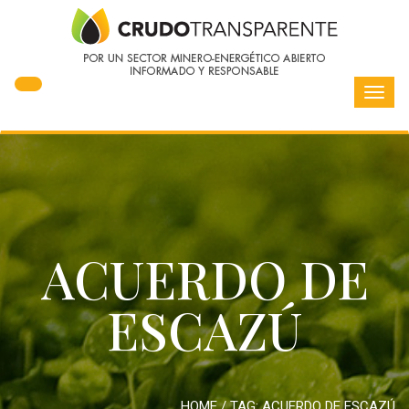
Toggl
navig
ACUERDO DE
ESCAZÚ
HOME
/ TAG:
ACUERDO DE ESCAZÚ