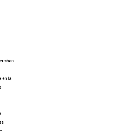
erciban
 en la
e
)
es