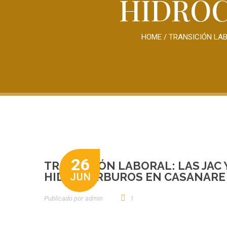
HIDROC
HOME
/
TRANSICIÓN LAB
26
TRANSICIÓN LABORAL: LAS JAC 
HIDROCARBUROS EN CASANARE
JUN
Publicado por
Admin
1