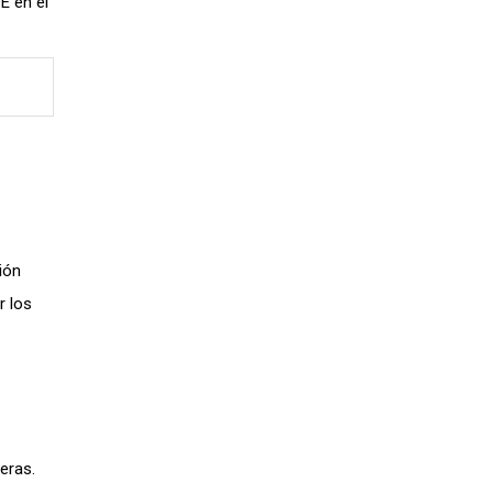
E en el
ión
r los
eras.