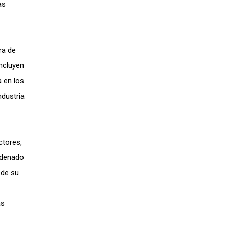
as
ra de
incluyen
a en los
ndustria
ctores,
rdenado
 de su
as