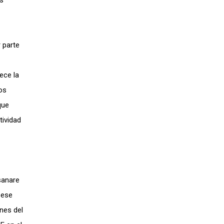
as
 parte
ece la
os
que
tividad
sanare
 ese
ones del