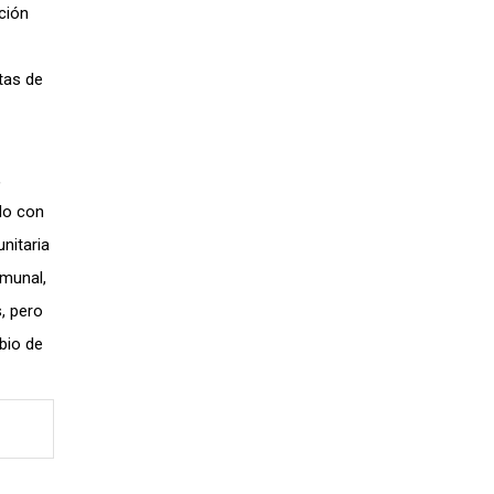
ción
tas de
,
do con
nitaria
omunal,
, pero
bio de