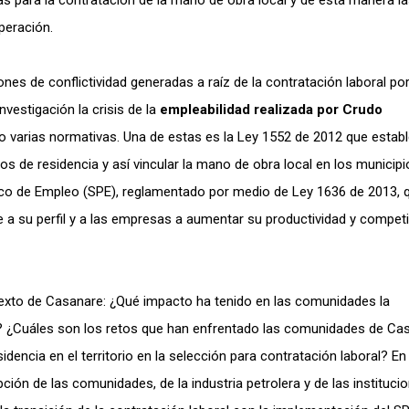
 para la contratación de la mano de obra local y de esta manera l
peración.
nes de conflictividad generadas a raíz de la contratación laboral por
nvestigación la crisis de la
empleabilidad realizada por Crudo
 varias normativas. Una de estas es la Ley 1552 de 2012 que establ
os de residencia y así vincular la mano de obra local en los municipi
lico de Empleo (SPE), reglamentado por medio de Ley 1636 de 2013, 
 a su perfil y a las empresas a aumentar su productividad y competi
texto de Casanare: ¿Qué impacto ha tenido en las comunidades la
al? ¿Cuáles son los retos que han enfrentado las comunidades de Ca
dencia en el territorio en la selección para contratación laboral? En
pción de las comunidades, de la industria petrolera y de las instituci