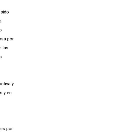
 sido
a
o
asa por
e las
s
ctiva y
s y en
les por