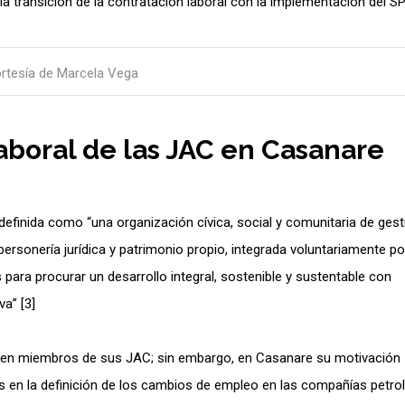
a transición de la contratación laboral con la implementación del SP
rtesía de Marcela Vega
aboral de las JAC en Casanare
finida como “una organización cívica, social y comunitaria de gest
 personería jurídica y patrimonio propio, integrada voluntariamente po
para procurar un desarrollo integral, sostenible y sustentable con
va” [3]
e en miembros de sus JAC; sin embargo, en Casanare su motivación
s en la definición de los cambios de empleo en las compañías petrol