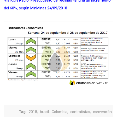
Vía RCN Radio:
Presupuesto de regalías tendría un incremento
del 60%, según MinMinas.24/09/2018
Tag:
,
,
,
,
2018
brasil
Colombia
contratistas
convención