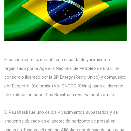
El pasado viernes, durante una subasta de yacimientos
organizado por la Agencia Nacional de Petróleo de Brasil, el
consorcio liderado por la BP Energy (Reino Unido) y compuesto
por Ecopetrol (Colombia) y la CNOOC (China) ganó el derecho
de explotación sobre Pau Brasil, una reserva costa afuera.
El Pau Brasil fue uno de los 4 yacimientos subastados y se
encuentra ubicado en el apetecido horizonte de presal, en
aguas profundas del océano Atlántico por debajo de una capa