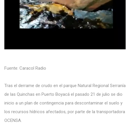
Fuente: Caracol Radio
Tras el derrame de crudo en el parque Natural Regional Serranía
de las Quinchas en Puerto Boyacá el pasado 21 de julio se dio
inicio a un plan de contingencia para descontaminar el suelo y
los recursos hídricos afectados, por parte de la transportadora
OCENSA.