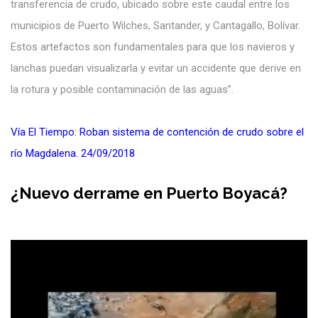
transferencia de crudo, ubicado sobre este caudal entre los
municipios de Puerto Wilches, Santander, y Cantagallo, Bolívar.
Estos artefactos son fundamentales para que los navieros y
lanchas puedan visualizarla y evitar un accidente que derive en
la rotura y posible contaminación de las aguas”.
Vía El Tiempo: Roban sistema de contención de crudo sobre el
río Magdalena. 24/09/2018
¿Nuevo derrame en Puerto Boyacá?