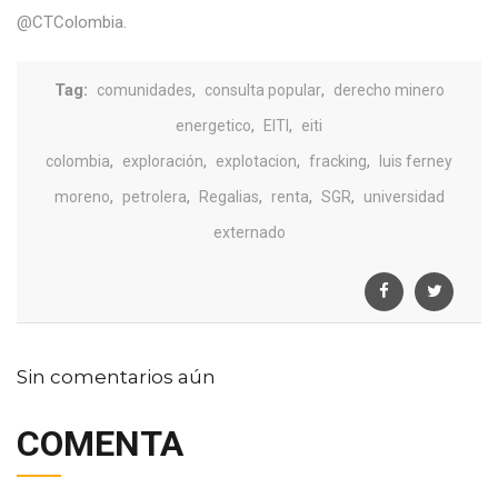
@CTColombia.
Tag:
,
,
comunidades
consulta popular
derecho minero
,
,
energetico
EITI
eiti
,
,
,
,
colombia
exploración
explotacion
fracking
luis ferney
,
,
,
,
,
moreno
petrolera
Regalias
renta
SGR
universidad
externado
Sin comentarios aún
COMENTA