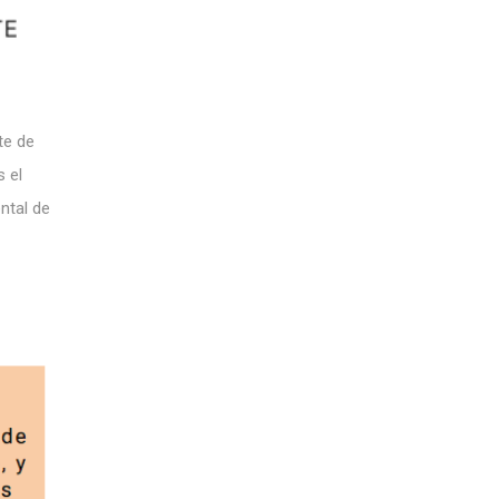
te de
s el
ntal de