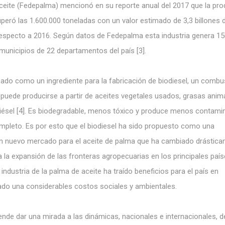
ceite (Fedepalma) mencionó en su reporte anual del 2017 que la pr
eró las 1.600.000 toneladas con un valor estimado de 3,3 billones 
respecto a 2016. Según datos de Fedepalma esta industria genera 1
 municipios de 22 departamentos del país [3].
izado como un ingrediente para la fabricación de biodiesel, un combu
uede producirse a partir de aceites vegetales usados, grasas anim
diésel [4]. Es biodegradable, menos tóxico y produce menos contami
pleto. Es por esto que el biodiesel ha sido propuesto como una
s un nuevo mercado para el aceite de palma que ha cambiado drástic
a la expansión de las fronteras agropecuarias en los principales paí
industria de la palma de aceite ha traído beneficios para el país en
do una considerables costos sociales y ambientales.
tende dar una mirada a las dinámicas, nacionales e internacionales, d