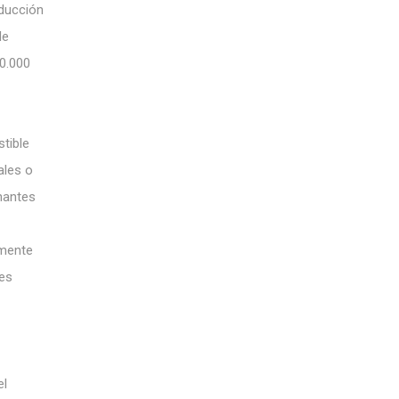
oducción
de
50.000
stible
ales o
nantes
amente
ses
el