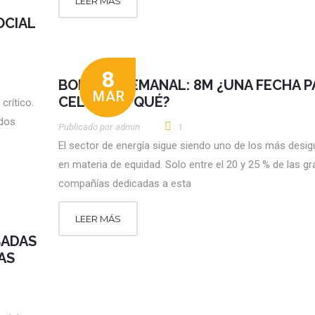
LEER MÁS
OCIAL
8
BOLETÍN SEMANAL: 8M ¿UNA FECHA P
MAR
CELEBRAR QUÉ?
crítico.
rdos
Publicado por
Admin
1
El sector de energía sigue siendo uno de los más desig
en materia de equidad. Solo entre el 20 y 25 % de las g
compañías dedicadas a esta
LEER MÁS
BADAS
AS