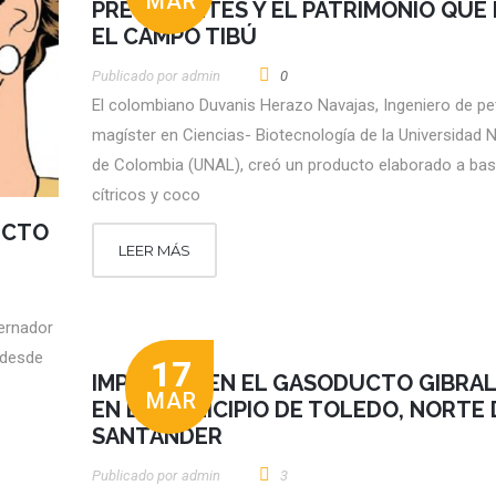
MAR
PRECEDENTES Y EL PATRIMONIO QUE 
EL CAMPO TIBÚ
Publicado por
Admin
0
El colombiano Duvanis Herazo Navajas, Ingeniero de pe
magíster en Ciencias- Biotecnología de la Universidad 
de Colombia (UNAL), creó un producto elaborado a bas
cítricos y coco
ECTO
LEER MÁS
ernador
 desde
17
IMPACTOS EN EL GASODUCTO GIBRA
MAR
EN EL MUNICIPIO DE TOLEDO, NORTE 
SANTANDER
Publicado por
Admin
3