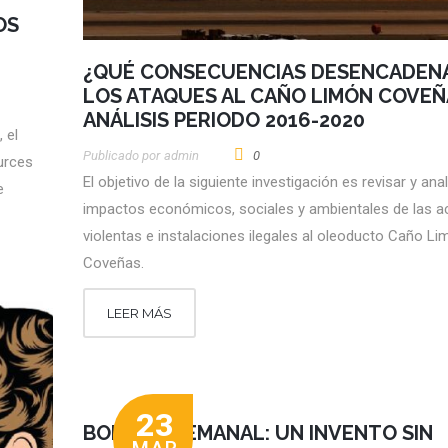
OS
¿QUÉ CONSECUENCIAS DESENCADEN
LOS ATAQUES AL CAÑO LIMÓN COVEÑ
ANÁLISIS PERIODO 2016-2020
 el
Publicado por
Admin
0
urces
El objetivo de la siguiente investigación es revisar y anal
e
impactos económicos, sociales y ambientales de las a
violentas e instalaciones ilegales al oleoducto Caño L
Coveñas.
LEER MÁS
23
BOLETÍN SEMANAL: UN INVENTO SIN