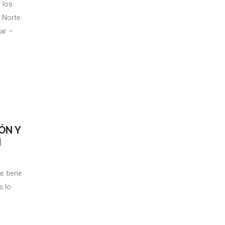
 los
 Norte
ar –
ÓN Y
N
e tiene
s lo