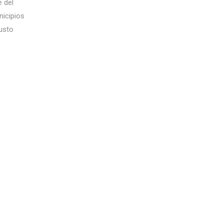
 del
nicipios
usto