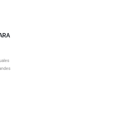
ARA
uales
randes