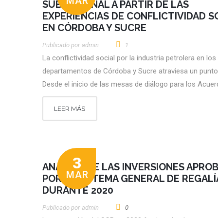
MAR
SUBNACIONAL A PARTIR DE LAS
EXPERIENCIAS DE CONFLICTIVIDAD S
EN CÓRDOBA Y SUCRE
Publicado por
Admin
1
La conflictividad social por la industria petrolera en los
departamentos de Córdoba y Sucre atraviesa un punto 
Desde el inicio de las mesas de diálogo para los Acue
LEER MÁS
3
ANÁLISIS DE LAS INVERSIONES APRO
MAR
POR EL SISTEMA GENERAL DE REGALÍ
DURANTE 2020
Publicado por
Admin
0