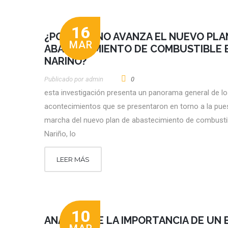
16
¿POR QUÉ NO AVANZA EL NUEVO PLA
MAR
ABASTECIMIENTO DE COMBUSTIBLE 
NARIÑO?
Publicado por
Admin
0
esta investigación presenta un panorama general de l
acontecimientos que se presentaron en torno a la pue
marcha del nuevo plan de abastecimiento de combusti
Nariño, lo
LEER MÁS
10
ANÁLISIS DE LA IMPORTANCIA DE UN E