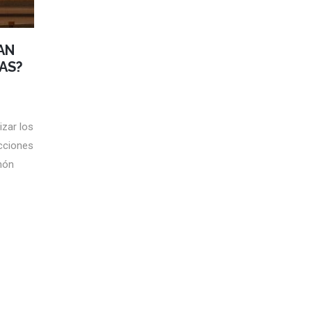
AN
AS?
izar los
cciones
imón