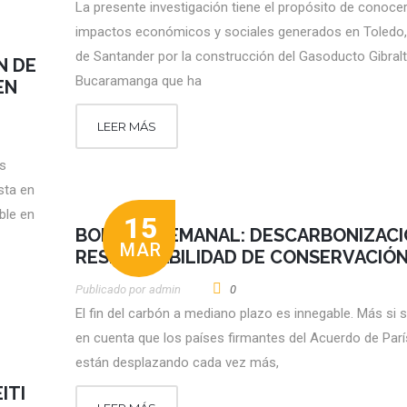
La presente investigación tiene el propósito de conocer
impactos económicos y sociales generados en Toledo,
de Santander por la construcción del Gasoducto Gibralt
N DE
Bucaramanga que ha
EN
LEER MÁS
os
sta en
ble en
15
BOLETÍN SEMANAL: DESCARBONIZACI
MAR
RESPONSABILIDAD DE CONSERVACIÓ
Publicado por
Admin
0
El fin del carbón a mediano plazo es innegable. Más si s
en cuenta que los países firmantes del Acuerdo de Parí
están desplazando cada vez más,
ITI