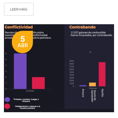
LEER MÁS
5
ABR