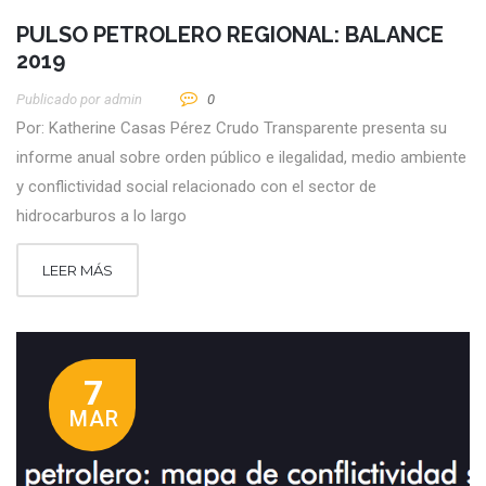
PULSO PETROLERO REGIONAL: BALANCE
2019
Publicado por
Admin
0
Por: Katherine Casas Pérez Crudo Transparente presenta su
informe anual sobre orden público e ilegalidad, medio ambiente
y conflictividad social relacionado con el sector de
hidrocarburos a lo largo
LEER MÁS
7
MAR