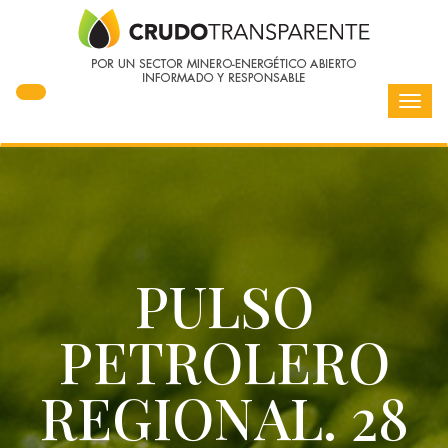
Toggl
navig
PULSO
PETROLERO
REGIONAL. 28