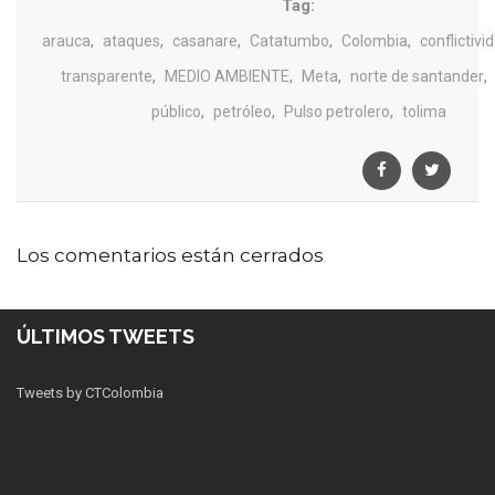
Tag:
,
,
,
,
,
arauca
ataques
casanare
Catatumbo
Colombia
conflictivi
,
,
,
,
transparente
MEDIO AMBIENTE
Meta
norte de santander
,
,
,
público
petróleo
Pulso petrolero
tolima
Los comentarios están cerrados
ÚLTIMOS TWEETS
Tweets by CTColombia