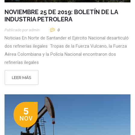
NOVIEMBRE 25 DE 2019: BOLETÍN DE LA
INDUSTRIA PETROLERA
Publicado por
Admin
0
Noticias En Norte de Santander el Ejército Nacional desarticuló
dos refinerías ilegales Tropas de la Fuerza Vulcano, la Fuerza
Aérea Colombiana y la Policía Nacional encontraron dos
refinerías ilegales
LEER MÁS
5
NOV