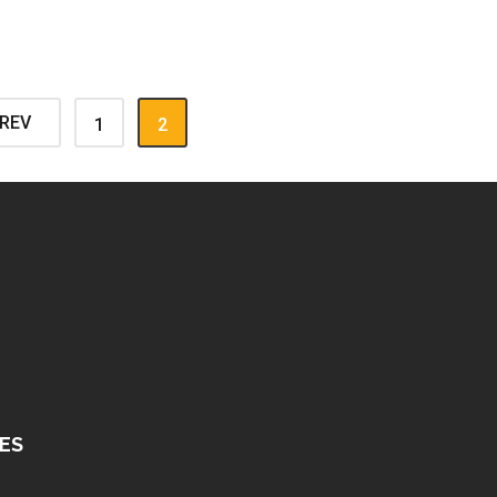
REV
1
2
ES