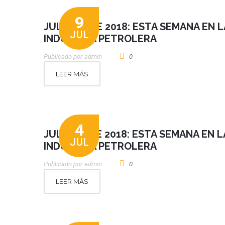
9
JULIO 09 DE 2018: ESTA SEMANA EN L
JUL
INDUSTRIA PETROLERA
Publicado por
Admin
0
LEER MÁS
4
JULIO 03 DE 2018: ESTA SEMANA EN L
JUL
INDUSTRIA PETROLERA
Publicado por
Admin
0
LEER MÁS