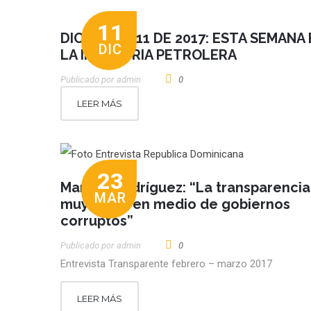
11
DICIEMBRE 11 DE 2017: ESTA SEMANA
DIC
LA INDUSTRIA PETROLERA
Publicado por
Admin
0
LEER MÁS
23
Maritza Rodríguez: “La transparencia
MAR
muy difícil en medio de gobiernos
corruptos”
Publicado por
Admin
0
Entrevista Transparente febrero – marzo 2017
LEER MÁS