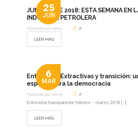
25
JUNIO 25 DE 2018: ESTA SEMANA EN L
JUN
INDUSTRIA PETROLERA
Publicado por
Admin
0
LEER MÁS
6
Entrevista. Extractivas y transición: u
MAR
espacio para la democracia
Publicado por
Admin
0
Entrevista transparente febrero – marzo 2018 […]
LEER MÁS