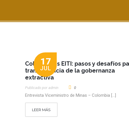
17
Colombia es EITI: pasos y desafíos pa
JUL
transparencia de la gobernanza
extractiva
Publicado por
Admin
0
Entrevista Viceministro de Minas – Colombia […]
LEER MÁS