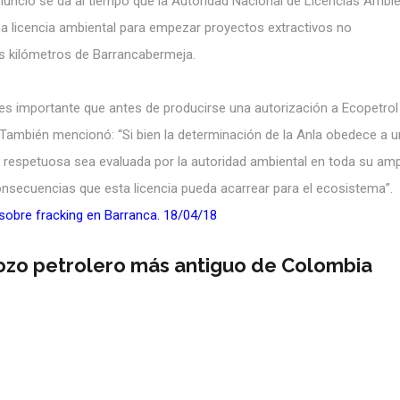
 anuncio se da al tiempo que la Autoridad Nacional de Licencias Ambi
na licencia ambiental para empezar proyectos extractivos no
s kilómetros de Barrancabermeja.
 es importante que antes de producirse una autorización a Ecopetrol
También mencionó: “Si bien la determinación de la Anla obedece a 
 respetuosa sea evaluada por la autoridad ambiental en toda su ampl
onsecuencias que esta licencia pueda acarrear para el ecosistema”.
 sobre fracking en Barranca. 18/04/18
ozo petrolero más antiguo de Colombia