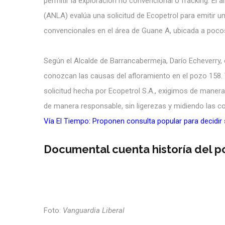
permitir la exploración no convencional o fracking. El
(ANLA) evalúa una solicitud de Ecopetrol para emitir u
convencionales en el área de Guane A, ubicada a poco
Según el Alcalde de Barrancabermeja, Darío Echeverry,
conozcan las causas del afloramiento en el pozo 158. 
solicitud hecha por Ecopetrol S.A., exigimos de manera
de manera responsable, sin ligerezas y midiendo las c
Vía El Tiempo: Proponen consulta popular para decidir
Documental cuenta historía del p
Foto:
Vanguardia Liberal