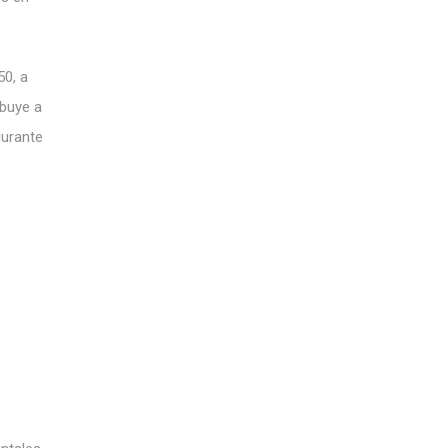
50, a
ibuye a
durante