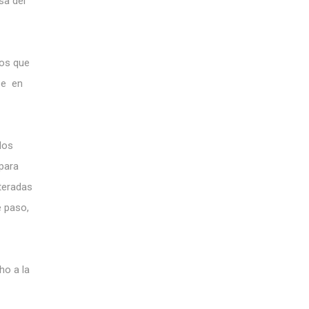
sa del
dos que
se en
dos
para
iteradas
e paso,
ho a la