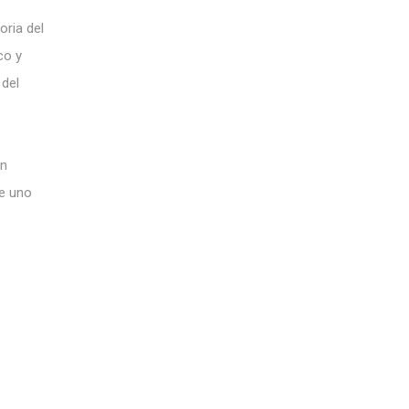
oria del
co y
del
un
ue uno