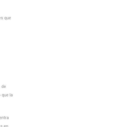
les que
o de
 que la
entra
es en