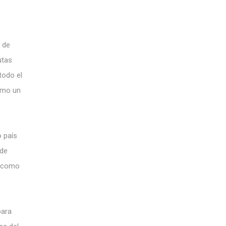
o de
utas
todo el
omo un
o país
 de
í como
para