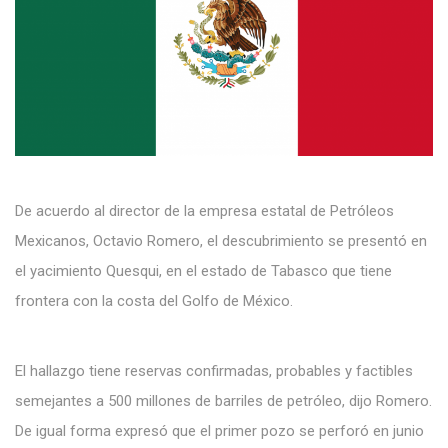
De acuerdo al director de la empresa estatal de Petróleos
Mexicanos, Octavio Romero, el descubrimiento se presentó en
el yacimiento Quesqui, en el estado de Tabasco que tiene
frontera con la costa del Golfo de México.
El hallazgo tiene reservas confirmadas, probables y factibles
semejantes a 500 millones de barriles de petróleo, dijo Romero.
De igual forma expresó que el primer pozo se perforó en junio